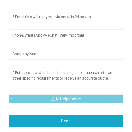
AI Helps Write
Send