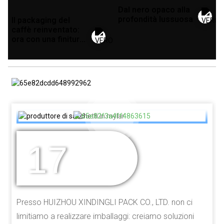
Dal nero opaco alla
profondità lussuosa
Il packaging del
caffè reinventato:
ora con una finitura
accattivante
17
ANNI DI
ESPERIENZA
Presso HUIZHOU XINDINGLI PACK CO., LTD. non ci
limitiamo a realizzare imballaggi: creiamo soluzioni