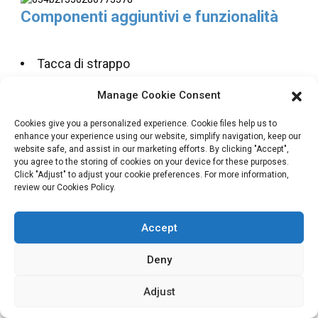
Componenti aggiuntivi e funzionalità
Tacca di strappo
Cerniera singola e doppia
Manage Cookie Consent
Cerniera di sicurezza per bambini
Cookies give you a personalized experience. Cookie files help us to
enhance your experience using our website, simplify navigation, keep our
Foro per la mano
website safe, and assist in our marketing efforts. By clicking "Accept",
you agree to the storing of cookies on your device for these purposes.
Cravatte di latta
Click "Adjust" to adjust your cookie preferences. For more information,
review our Cookies Policy.
Valvola di degasaggio
Beccucci e opzioni di montaggio
Accept
Deny
Adjust
IL NOSTRO IMPEGNO PER IL TUO
SUCCESSO