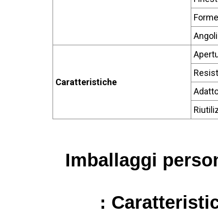
Forme
Angoli
Apertu
Resist
Caratteristiche
Adatto
Riutili
Imballaggi person
: Caratteristi