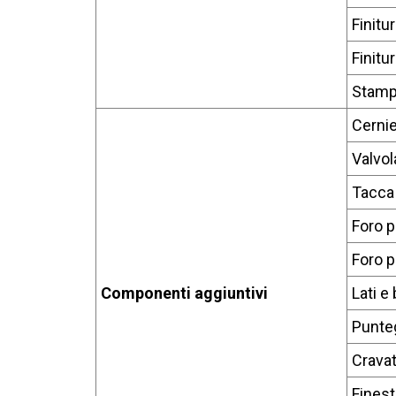
Finitu
Finitu
Stampa
Cerni
Valvol
Tacca 
Foro p
Foro p
Componenti aggiuntivi
Lati e
Punteg
Cravat
Finest