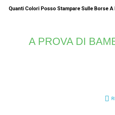
Quanti Colori Posso Stampare Sulle Borse A
A PROVA DI BAM
Che tu abbia bisogno di stampe vivaci o di loghi dett
eccezionali, ineguagliabili con altri metodi. Affida
R