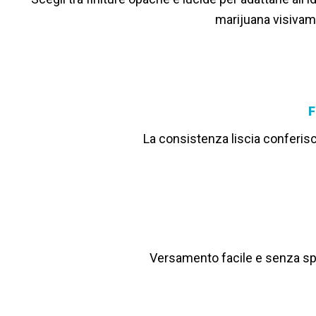
marijuana visivame
F
La consistenza liscia conferis
Versamento facile e senza sporc