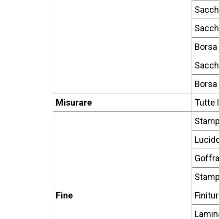
Sacch
Sacche
Borsa 
Sacch
Borsa 
Misurare
Tutte 
Stamp
Lucido
Goffra
Stamp
Fine
Finitu
Lamina