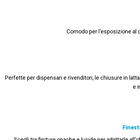
Comodo per l'esposizione al de
Perfette per dispensari e rivenditori, le chiusure in la
e i
Finest
Scegli tra finiture opache e lucide per adattarle all