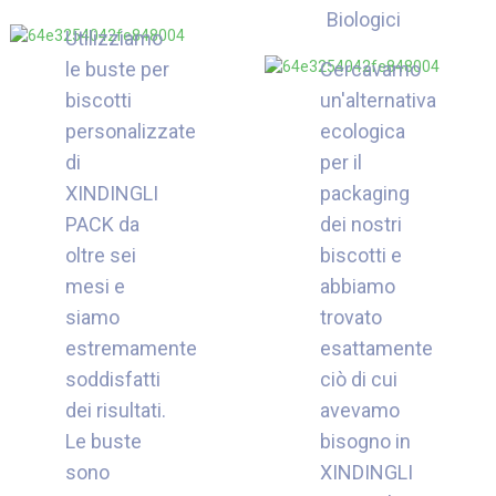
Biologici
Utilizziamo
le buste per
Cercavamo
biscotti
un'alternativa
personalizzate
ecologica
di
per il
XINDINGLI
packaging
PACK da
dei nostri
oltre sei
biscotti e
mesi e
abbiamo
siamo
trovato
estremamente
esattamente
soddisfatti
ciò di cui
dei risultati.
avevamo
Le buste
bisogno in
sono
XINDINGLI