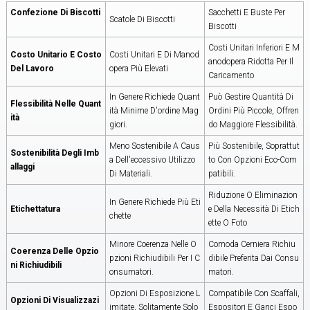
Confezione Di Biscotti
Sacchetti E Buste Per
Scatole Di Biscotti
Biscotti
Costi Unitari Inferiori E M
Costo Unitario E Costo
Costi Unitari E Di Manod
Anodopera Ridotta Per Il
Del Lavoro
Opera Più Elevati
Caricamento
In Genere Richiede Quant
Può Gestire Quantità Di
Flessibilità Nelle Quant
Ità Minime D'ordine Mag
Ordini Più Piccole, Offren
Ità
Giori.
Do Maggiore Flessibilità.
Meno Sostenibile A Caus
Più Sostenibile, Soprattut
Sostenibilità Degli Imb
A Dell'eccessivo Utilizzo
To Con Opzioni Eco-Com
Allaggi
Di Materiali.
Patibili.
Riduzione O Eliminazion
In Genere Richiede Più Eti
Etichettatura
E Della Necessità Di Etich
Chette
Ette O Foto
Minore Coerenza Nelle O
Comoda Cerniera Richiu
Coerenza Delle Opzio
Pzioni Richiudibili Per I C
Dibile Preferita Dai Consu
Ni Richiudibili
Onsumatori.
Matori.
Opzioni Di Esposizione L
Compatibile Con Scaffali,
Opzioni Di Visualizzazi
Imitate, Solitamente Solo
Espositori E Ganci Espo