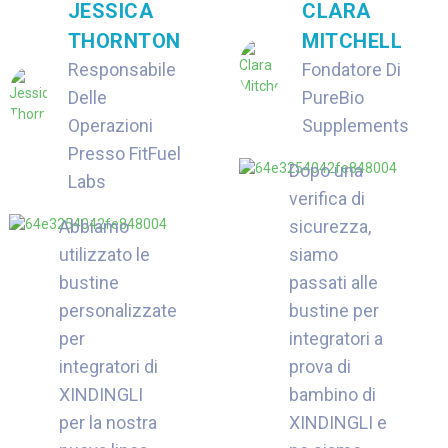
JESSICA
CLARA
THORNTON
MITCHELL
Responsabile
Fondatore Di
Delle
PureBio
Operazioni
Supplements
Presso FitFuel
Dopo una
Labs
verifica di
Abbiamo
sicurezza,
utilizzato le
siamo
bustine
passati alle
personalizzate
bustine per
per
integratori a
integratori di
prova di
XINDINGLI
bambino di
per la nostra
XINDINGLI e