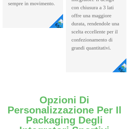
sempre in movimento.
con chiusura a 3 lati
offre una maggiore
durata, rendendole una
scelta eccellente per il
Visualizza
confezionamento di
I Dettagli
grandi quantitativi.
Visualizza I
Dettagli
Opzioni Di
Personalizzazione Per Il
Packaging Degli