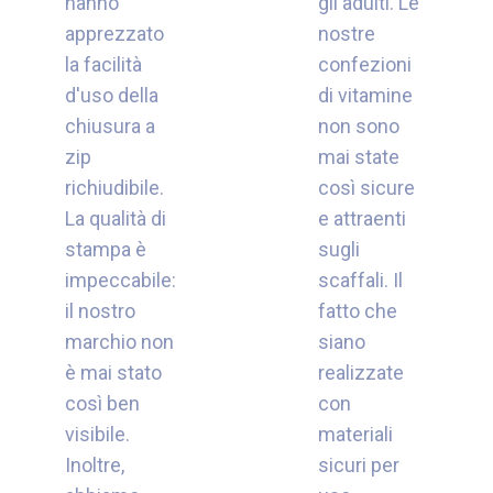
hanno
gli adulti. Le
apprezzato
nostre
la facilità
confezioni
d'uso della
di vitamine
chiusura a
non sono
zip
mai state
richiudibile.
così sicure
La qualità di
e attraenti
stampa è
sugli
impeccabile:
scaffali. Il
il nostro
fatto che
marchio non
siano
è mai stato
realizzate
così ben
con
visibile.
materiali
Inoltre,
sicuri per