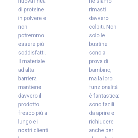
nuova linea
ne siamo
di proteine ​​
rimasti
in polvere e
davvero
non
colpiti. Non
potremmo
solo le
essere più
bustine
soddisfatti.
sono a
Il materiale
prova di
ad alta
bambino,
barriera
ma la loro
mantiene
funzionalità
davvero il
è fantastica:
prodotto
sono facili
fresco più a
da aprire e
lungo e i
richiudere
nostri clienti
anche per