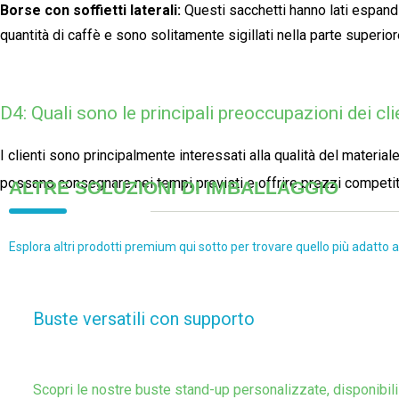
Borse con soffietti laterali:
Questi sacchetti hanno lati espand
quantità di caffè e sono solitamente sigillati nella parte superior
D4: Quali sono le principali preoccupazioni dei cl
I clienti sono principalmente interessati alla qualità del materiale
possano consegnare nei tempi previsti e offrire prezzi competiti
ALTRE SOLUZIONI DI IMBALLAGGIO
Esplora altri prodotti premium qui sotto per trovare quello più adatto a
Buste versatili con supporto
Scopri le nostre buste stand-up personalizzate, disponibili