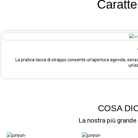
Caratte
La pratica tacca di strappo consente un'apertura agevole, senza b
un'e
COSA DIC
La nostra più grande 