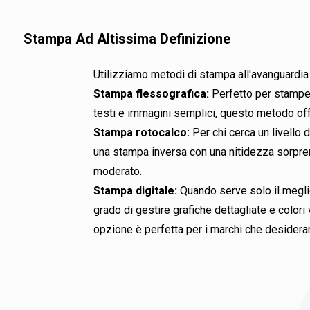
Materiale composito di
Chiusura con cernier
può fornire diversi tipi
Stampa Ad Altissima Definizione
freschezza del caffè.
Materiali degradabili: 
Vantaggio: facile da ap
biologici e di fascia alt
Utilizziamo metodi di stampa all'avanguardia 
Fondo rialzato:
Permet
Stampa flessografica:
Perfetto per stampe 
indipendente, per pote
testi e immagini semplici, questo metodo of
Vantaggio: migliora la 
Stampa rotocalco:
Per chi cerca un livello d
scaffale.
una stampa inversa con una nitidezza sorpren
Finestra trasparente:
moderato.
all'interno.
Stampa digitale:
Quando serve solo il meglio
Vantaggio: mette in ris
grado di gestire grafiche dettagliate e colori 
polvere di caffè.
opzione è perfetta per i marchi che desideran
Tacca di strappo faci
Vantaggio: aumenta la 
Etichette e stampa p
inclusi loghi di marchi