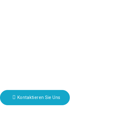
Über uns
Kontaktinformationen
Block B-29, VanYang Crowd Innovation Park, Nr. 1 ShuangYang Roa
fannie@hzdlpack.com
+86 13410678885
Newsletter
Geben Sie Ihre E-Mail-Adresse ein und wir senden Ihnen die neuesten I
Kontaktieren Sie Uns
Copyright © 2023 HUIZHOU