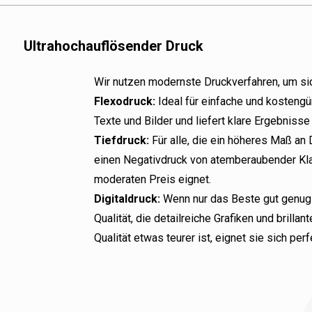
Kaffeeverpackungen, f
Papierverbundmaterial
nach Kundenwunsch k
Ultrahochauflösender Druck
Reißverschluss:
Sorgt
werden.
die Frische des Kaffee
Abbaubare Materialien
Wir nutzen modernste Druckverfahren, um sic
Vorteil: Leicht zu öff
Premiummärkte
Flexodruck:
Ideal für einfache und kosteng
täglichen Gebrauch.
Texte und Bilder und liefert klare Ergebnisse
Stand-Up Bottom:
Er
Tiefdruck:
Für alle, die ein höheres Maß an 
und so einfach zu ver
einen Negativdruck von atemberaubender Klar
Vorteil: Verbessert di
moderaten Preis eignet.
Warenpräsentation im 
Digitaldruck:
Wenn nur das Beste gut genug i
Transparentes Fenste
Qualität, die detailreiche Grafiken und bril
innen zu betrachten.
Qualität etwas teurer ist, eignet sie sich pe
Vorteil: Präsentiert d
Kaffeepulvers.
Einfache Abreißkerbe
oder Werkzeug.