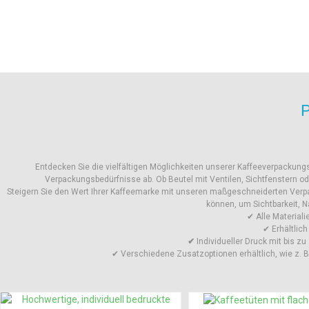
P
Entdecken Sie die vielfältigen Möglichkeiten unserer Kaffeeverpackung
Verpackungsbedürfnisse ab. Ob Beutel mit Ventilen, Sichtfenstern o
Steigern Sie den Wert Ihrer Kaffeemarke mit unseren maßgeschneiderten Verpac
können, um Sichtbarkeit, Na
✔ Alle Material
✔ Erhältlich
✔
Individueller Druck mit bis zu
✔ Verschiedene Zusatzoptionen erhältlich, wie z. B