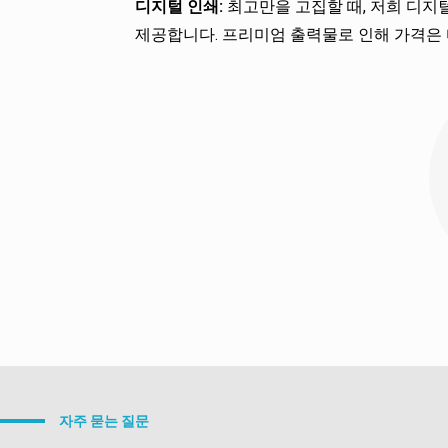
디지털 인쇄:
최고만을 고집할 때, 저희 디지
장점: 편의성을 높여 
제공합니다. 프리미엄 출력물로 인해 가격은 
맞춤 라벨 및 인쇄:
브랜
비스를 제공합니다.
장점: 브랜드 인지도 
밸브 설계:
가스는 배출
입니다.
장점: 커피의 신선도를
추가 라벨 옵션:
제품 세
니다.
장점: 정보 전달을 향
수분 차단막:
커피가 젖
장점: 습한 환경에서의
밀봉 및 폐쇄 기술:
열 
합니다.
장점: 포장 무결성을 
자주 묻는 질문