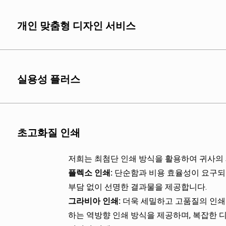
개인 맞춤형 디자인 서비스
알루미늄 호일: 우수한
합니다.
식품 등급 플라스틱: 
실용성 플러스
다.
종이 복합 소재: 친환
양한 종류의 용지를 제
지퍼 잠금:
탁월한 밀봉
생분해성 소재: 유기농
초고화질 인쇄
장점: 쉽게 열고 닫을
스탠드업 바텀:
가방을 
저희는 최첨단 인쇄 방식을 활용하여 귀사의
장점: 포장 안정성과 
플렉소 인쇄:
단순함과 비용 효율성이 요구되
투명 창:
소비자가 제품 
부담 없이 선명한 결과물을 제공합니다.
장점: 커피 원두 또는
그라비아 인쇄:
더욱 세밀하고 고품질의 인쇄
쉽게 뜯을 수 있는 홈:
하는 역방향 인쇄 방식을 제공하며, 복잡한 
다.