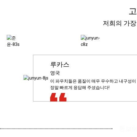
고
저희의 가장
타 도흐초르
남자
리암
루카스
석공
루카스
기술 관리자
사슴
독일
영국
독일
호주
미국
무료 디자인 서비스가 정말 훌륭했어요. 웬디 
포장이 정말 훌륭해요. 배송도 빠르고 품질도 
이 파우치들은 품질이 매우 우수하고 내구성이 뛰
무료 디자인 서비스에 매우 만족합니다. 이브 
실용적이면서도 보기 좋은 고품질 파우치입니다
정말 빠르게 응답해 주셨습니다!
초기 상담부터 특정 산업 분야에서 고객이 설계
Goldenlaser는 단순한 장비가 아닌 포괄적
돋보이