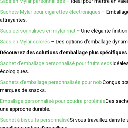
Sacs en Mylar personnalisés
– Idéal pour mettre en vale
Sachets Mylar pour cigarettes électroniques
– Emballage
attrayantes.
Sacs personnalisés en mylar mat
– Une élégante finitio
Sacs en Mylar colorés
– Des options d'emballage dynamiq
Découvrez des solutions d'emballage plus spécifiques à
Sachet d'emballage personnalisé pour fruits secs
Idéales
écologiques.
Sachets d'emballage personnalisés pour noix
Conçus pour
marques de snacks.
Emballage personnalisé pour poudre protéinée
Ces sache
une approche durable.
Sachet à biscuits personnalisé
Si vous travaillez dans le
excellente option d'emballage.