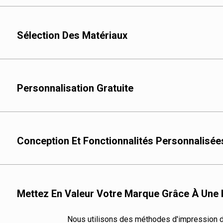
Sélection Des Matériaux
Chez XIDINGLI PACK,
première qualité :
Personnalisation Gratuite
Couche extérieure :
L
pour leur durabilité e
La deuxième couche 
propriétés de barrière 
Conception Et Fonctionnalités Personnalisée
La couche de thermos
de RCPP pour offrir la 
Ces matériaux sont un
Mettez En Valeur Votre Marque Grâce À Une 
maximale et à prolonge
préservant leur haute q
Nous utilisons des méthodes d'impression de