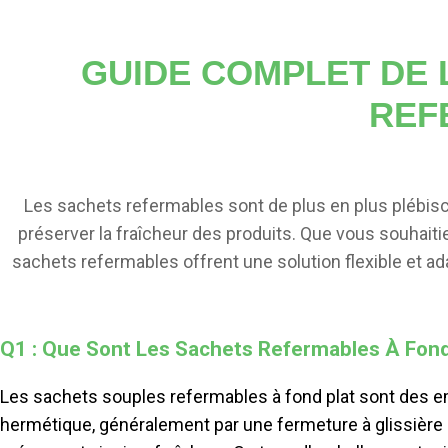
GUIDE COMPLET DE 
REF
Les sachets refermables sont de plus en plus plébiscité
préserver la fraîcheur des produits. Que vous souhai
sachets refermables offrent une solution flexible et a
les sachets refermables, afin d'aide
Q1 : Que Sont Les Sachets Refermables À Fond 
Les sachets souples refermables à fond plat sont des em
hermétique, généralement par une fermeture à glissière o