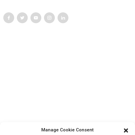
responsabilité dans la mise en œuvre de la lutte pour le progrès.
Service Client
Contactez-nous
Produits
Visite de l'usine
À propos de nous
Informations De Contact
Bloc B-29, Parc d'innovation VanYang Crowd, n° 1, rue
ShuangYang, ville de YangQiao, district de BoLuo, ville de
HuiZhou, 516157, Chine
Manage Cookie Consent
fannie@hzdlpack.com