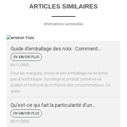
ARTICLES SIMILAIRES
Informations sectorielles
Guide d'emballage des noix : Comment
conserver la fraîcheur et l'attrait de vos noix
EN SAVOIR PLUS
05/11/2025
Pour les marques, choisir le bon emballage ne se limite
pas à l'esthétique : il protège le produit, préserve sa
qualité et renforce la confiance des consommateurs. Ce
guide…
Qu'est-ce qui fait la particularité d'un
emballage de noix ?
EN SAVOIR PLUS
05/11/2025