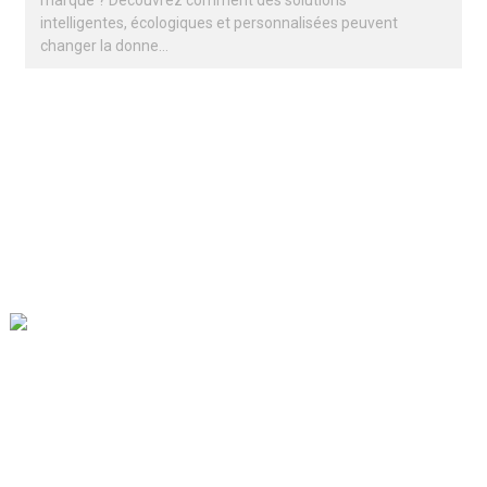
marque ? Découvrez comment des solutions
intelligentes, écologiques et personnalisées peuvent
changer la donne…
Notre mission est d'être la meilleure entreprise de commerce
extérieur dans le secteur de l'emballage. Nos valeurs
d'entreprise sont la proactivité, l'unité et l'entraide, ainsi que la