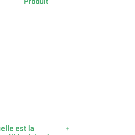
Produit
Qualité E
Laboratoi
elle est la
+