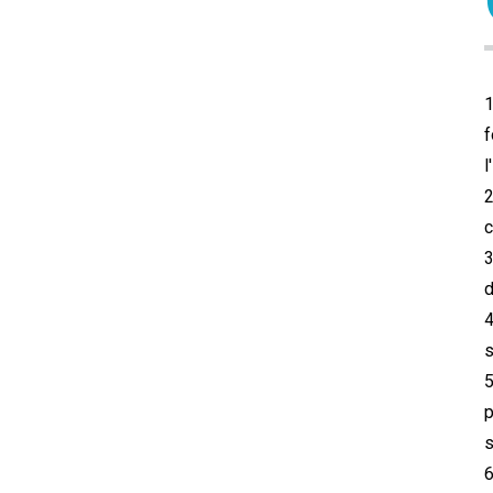
1
f
l
2
c
3
d
4
s
5
p
s
6