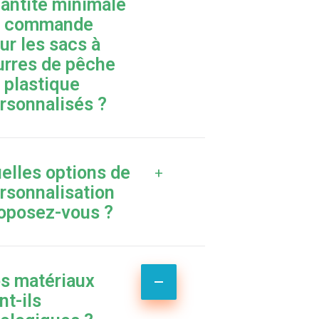
antité minimale
e commande
ur les sacs à
urres de pêche
 plastique
rsonnalisés ?
elles options de
+
rsonnalisation
oposez-vous ?
s matériaux
nt-ils