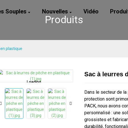
es Souples
Nouvelles
Vidéo
Produi
Produits
 en plastique
Sac à leurres 
Loading...
Loading...
Loading...
Loading...
Dans le secteur de la 
protection sont primo
PACK, nous avons conç
personnalisé : une so
grossistes et fabrica
durabilité, fonctionna