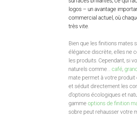
surfaces brillantes, ce qui fa
logos – un avantage importa
commercial actuel, où chaqu
très vite.
Bien que les finitions mates 
élégance discrète, elles ne 
les produits. Cependant, si 
naturels comme…
café
,
grano
mate permet à votre produit
et séduit directement les c
d'options écologiques et nat
gamme
options de finition m
sobre peut rehausser votre 