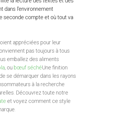
cilite la lecture des textes et des
nt dans l'environnement
e seconde compte et où tout va
soient appréciées pour leur
conviennent pas toujours à tous
vous emballez des aliments
la
, ou
bœuf séché
Une finition
 de se démarquer dans les rayons
onsommateurs à la recherche
urelles. Découvrez toute notre
ate
et voyez comment ce style
marque.