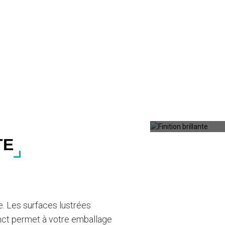
illante
Finition brill
TE
nte. Les surfaces lustrées
tinct permet à votre emballage