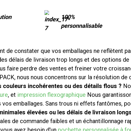
ution
100%
personnalisable
nt de constater que vos emballages ne reflètent pa
es délais de livraison trop longs et des options de
us faire perdre des ventes et freiner votre croissan
ACK, nous nous concentrons sur la résolution de 
 couleurs incohérentes ou des détails flous ?
Not
ure
, et
impression flexographique
Nous garantissons
s vos emballages. Sans trous ni effets fantômes, po
nimales élevées ou les délais de livraison longs
males de commande faibles et un échantillonnage ra
 vous ayez besoin d'un
pochette personnalisée à fo