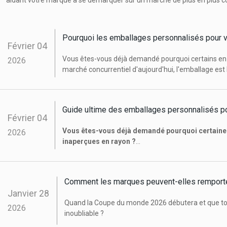
Pourquoi les emballages personnalisés pour v
Février
04
Vous êtes-vous déjà demandé pourquoi certains en-c
2026
marché concurrentiel d'aujourd'hui, l'emballage est b
de l'histoire de votre marque.
Guide ultime des emballages personnalisés p
Février
04
Vous êtes-vous déjà demandé pourquoi certaines
2026
inaperçues en rayon ?
Pour la plupart des marques en pleine croissance, la 
performance et centrée sur la marque.
emballage d
Comment les marques peuvent-elles remporter
Janvier
28
Quand la Coupe du monde 2026 débutera et que tou
2026
inoubliable ?