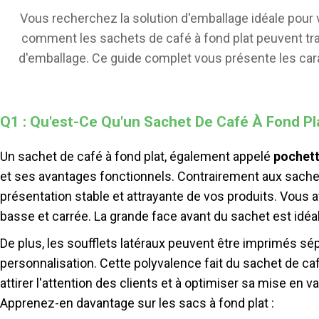
Vous recherchez la solution d'emballage idéale pour
comment les sachets de café à fond plat peuvent tra
d'emballage. Ce guide complet vous présente les cara
constituent le choix idéal pour vos produits de caf
comment nos solutions innovantes peuvent cont
Q1 : Qu'est-Ce Qu'un Sachet De Café À Fond Pl
Un sachet de café à fond plat, également appelé
pochett
et ses avantages fonctionnels. Contrairement aux sachets 
présentation stable et attrayante de vos produits. Vous a
basse et carrée. La grande face avant du sachet est idéa
De plus, les soufflets latéraux peuvent être imprimés sép
personnalisation. Cette polyvalence fait du sachet de ca
attirer l'attention des clients et à optimiser sa mise en v
Apprenez-en davantage sur les sacs à fond plat :