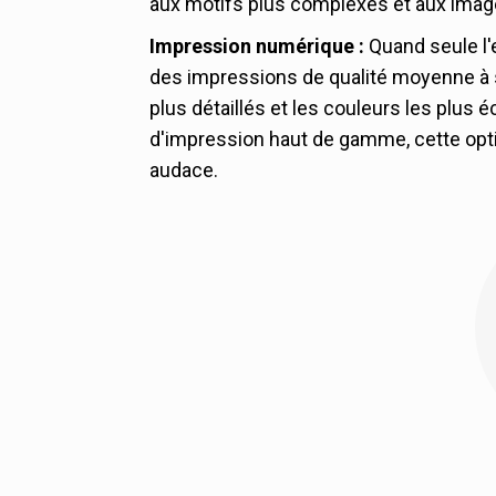
Fenêtre transparente
aux motifs plus complexes et aux imag
Brillant localisé avec 
Ces caractéristiques p
Impression numérique :
Quand seule l
permettant aux utilisat
des impressions de qualité moyenne à s
produit à l'intérieur, a
plus détaillés et les couleurs les plus 
d'impression haut de gamme, cette optio
audace.