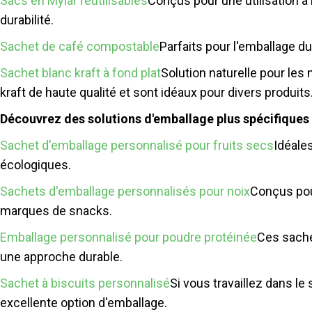
Sacs en Mylar réutilisables
Conçus pour une utilisation à l
durabilité.
Sachet de café compostable
Parfaits pour l'emballage d
Sachet blanc kraft à fond plat
Solution naturelle pour le
kraft de haute qualité et sont idéaux pour divers produits
Découvrez des solutions d'emballage plus spécifiques à
Sachet d'emballage personnalisé pour fruits secs
Idéales
écologiques.
Sachets d'emballage personnalisés pour noix
Conçus pour
marques de snacks.
Emballage personnalisé pour poudre protéinée
Ces sache
une approche durable.
Sachet à biscuits personnalisé
Si vous travaillez dans le
excellente option d'emballage.