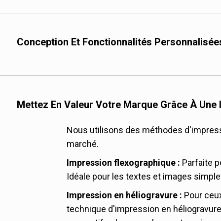
Recyclable
Compostable
Conception Et Fonctionnalités Personnalisée
papier kraft
PEBD
PE clair
Fermeture éclair
Mettez En Valeur Votre Marque Grâce À Une 
Feuille d'aluminium
vanne de dégazage
stratifié mat
Encoche de déchirure
Nous utilisons des méthodes d'impressi
marché.
stratifié brillant
Trou de main en plast
Impression flexographique :
Parfaite 
laminé kraft brun
trou de suspension av
Idéale pour les textes et images simple
laminé kraft blanc
Score laser
Impression en héliogravure :
Pour ceux 
laminé kraft noir
Liens en étain
technique d'impression en héliogravure
Laminage métallisé bri