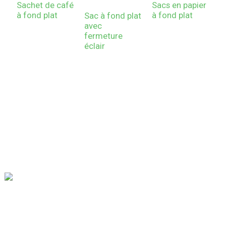
Sachet de café
Sacs en papier
S
à fond plat
à fond plat
c
Sac à fond plat
p
avec
fermeture
éclair
Notre mission est d'être la meilleure entreprise de commerce
extérieur dans le secteur de l'emballage. Nos valeurs