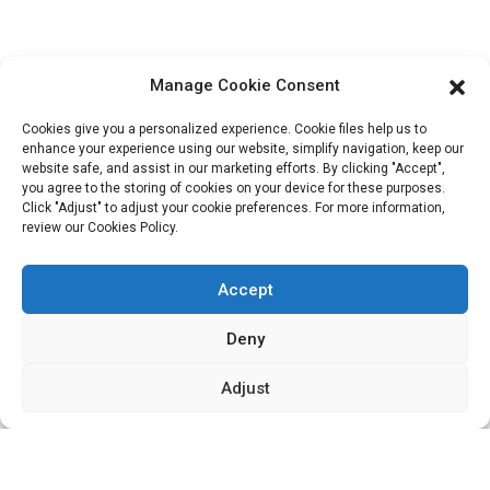
HuiZhou, 516157, Chine
fannie@hzdlpack.com
+86 13410678885
Manage Cookie Consent
Cookies give you a personalized experience. Cookie files help us to
Bulletins D'information
enhance your experience using our website, simplify navigation, keep our
website safe, and assist in our marketing efforts. By clicking "Accept",
Saisissez votre adresse e-mail et nous vous enverrons les dernières
you agree to the storing of cookies on your device for these purposes.
Click "Adjust" to adjust your cookie preferences. For more information,
informations sur nos offres.
review our Cookies Policy.
Contactez-Nous
Accept
Deny
Adjust
Copyright © 2023 HUIZHOU XIDINGLI PACK CO., LTD. Tous
droits réservés.
Plan du site
BLOG DE PREMIER PLAN