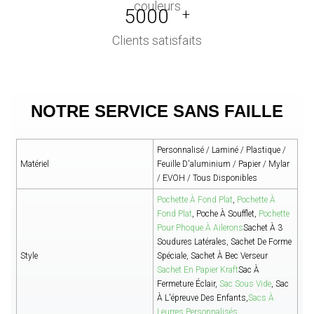
5000
+
Clients satisfaits
NOTRE SERVICE SANS FAILLE
Personnalisé / Laminé / Plastique /
Matériel
Feuille D'aluminium / Papier / Mylar
/ EVOH / Tous Disponibles
Pochette À Fond Plat
,
Pochette À
Fond Plat
, Poche À Soufflet,
Pochette
Pour Phoque À Ailerons
Sachet À 3
Soudures Latérales, Sachet De Forme
Style
Spéciale, Sachet À Bec Verseur
Sachet En Papier Kraft
Sac À
Fermeture Éclair,
Sac Sous Vide
, Sac
À L'épreuve Des Enfants,
Sacs À
Leurres Personnalisés