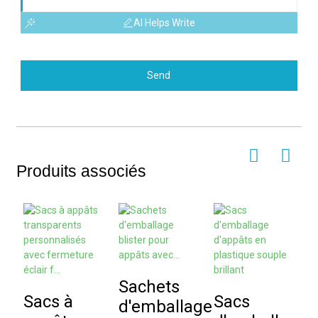
AI Helps Write
Send
Produits associés
Sachets
P
Sacs à
Sacs
d'emballage