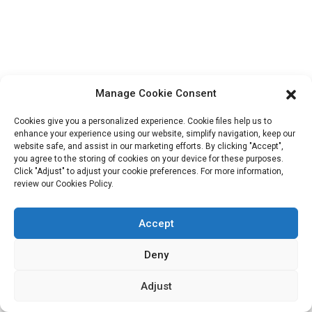
ShuangYang, ville de YangQiao, district de BoLuo, ville de
HuiZhou, 516157, Chine
fannie@hzdlpack.com
+86 13410678885
Manage Cookie Consent
Bulletins D'information
Cookies give you a personalized experience. Cookie files help us to
Saisissez votre adresse e-mail et nous vous enverrons les dernières
enhance your experience using our website, simplify navigation, keep our
website safe, and assist in our marketing efforts. By clicking "Accept",
informations sur nos offres.
you agree to the storing of cookies on your device for these purposes.
Click "Adjust" to adjust your cookie preferences. For more information,
review our Cookies Policy.
Contactez-Nous
Accept
Deny
Copyright © 2023 HUIZHOU XIDINGLI PACK CO., LTD. Tous
droits réservés.
Adjust
Plan du site
BLOG DE PREMIER PLAN