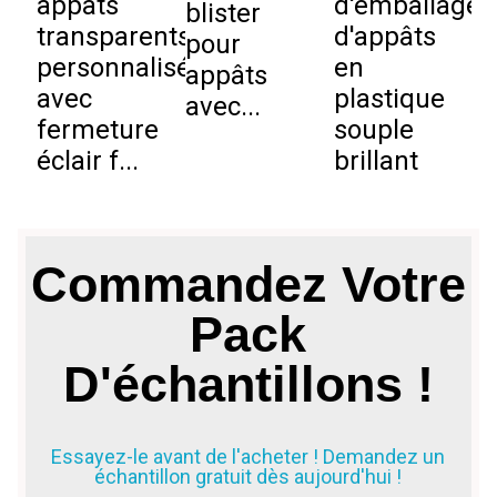
appâts
d'emballage
blister
p
transparents
d'appâts
pour
s
personnalisés
en
appâts
avec
plastique
avec...
p
fermeture
souple
éclair f...
brillant
Commandez Votre
Pack
D'échantillons !
Essayez-le avant de l'acheter ! Demandez un
échantillon gratuit dès aujourd'hui !