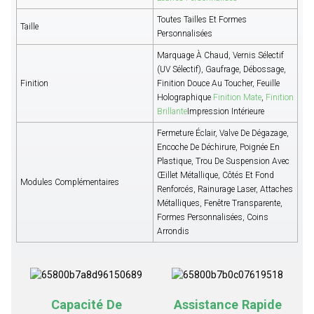
Toutes Tailles Et Formes
Taille
Personnalisées
Marquage À Chaud, Vernis Sélectif
(UV Sélectif), Gaufrage, Débossage,
Finition
Finition Douce Au Toucher, Feuille
Holographique
Finition Mate
,
Finition
Brillante
Impression Intérieure
Fermeture Éclair, Valve De Dégazage,
Encoche De Déchirure, Poignée En
Plastique, Trou De Suspension Avec
Œillet Métallique, Côtés Et Fond
Modules Complémentaires
Renforcés, Rainurage Laser, Attaches
Métalliques, Fenêtre Transparente,
Formes Personnalisées, Coins
Arrondis
Capacité De
Assistance Rapide