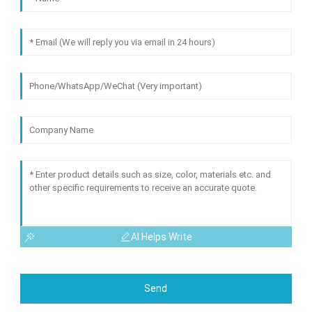
AI Helps Write
Send