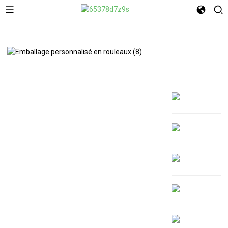
À Propos De Nous
FILM EN ROULEAU IMPRIMÉ SUR
MESURE
Bienvenue dans le pack XINDINGLI
Nous fournissons des solutions de films en rouleau
haut de gamme aux marques et aux fabricants qui
exigent rapidité, qualité et fiabilité en production.
Composées de structures à base de papier, de
laminés en feuille d'aluminium et de films flexibles