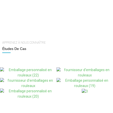
FAIBLE
7
100%
Personnalisable
MOQ
Délai De Traitement En
Quelques Jours
APPRENEZ À NOUS CONNAÎTRE
Études De Cas