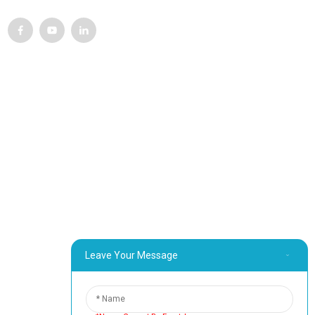
Service Client
Contactez-nous
Produits
Visite de l'usine
À propos de nous
Informations De Contact
Bloc B-29, Parc d'innovation VanYang Crowd, n° 1, rue
Leave Your Message
ShuangYang, ville de YangQiao, district de BoLuo, ville de
HuiZhou, 516157, Chine
fannie@hzdlpack.com