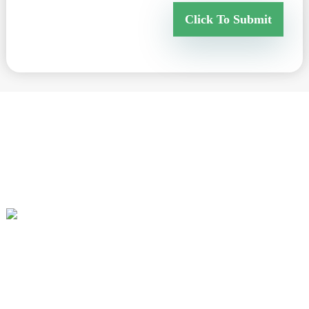
Click To Submit
Lorem ipsum dolor sit amet, consectetur adipisicing elit, sed do
eiusmod tempor incididunt ut labore et dolore magna aliqua. Ut
enim ad minim veniam, quis nostrud exercice ullamco laboris