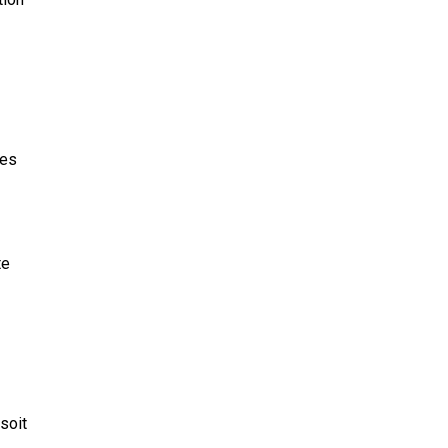
ues
te
soit