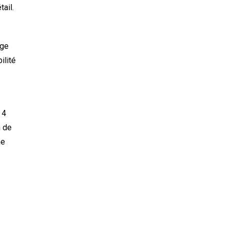
tail.
age
ilité
 4
n de
he