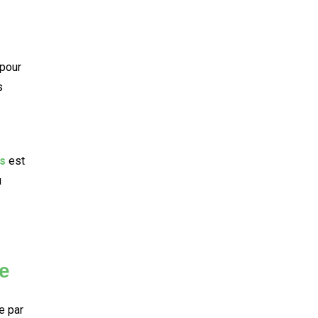
 pour
s
s
est
u
e
e par