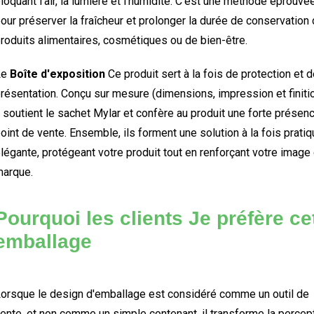
loquant l'air, la lumière et l'humidité. C'est une méthode éprouvé
our préserver la fraîcheur et prolonger la durée de conservation
roduits alimentaires, cosmétiques ou de bien-être.
Le
Boîte d'exposition
Ce produit sert à la fois de protection et 
résentation. Conçu sur mesure (dimensions, impression et finitio
l soutient le sachet Mylar et confère au produit une forte présen
oint de vente. Ensemble, ils forment une solution à la fois pratiq
légante, protégeant votre produit tout en renforçant votre image
arque.
Pourquoi les clients
Je préfère ce
emballage
orsque le design d'emballage est considéré comme un outil de
ente, et non comme un simple contenant, il transforme la percep