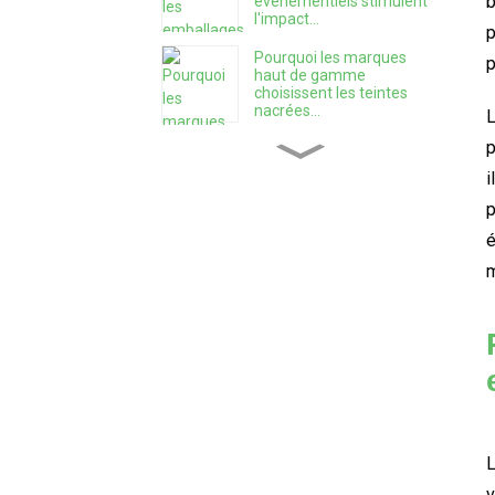
b
événementiels stimulent
l'impact...
p
Pourquoi les marques
p
haut de gamme
choisissent les teintes
nacrées...
p
Les 9 erreurs les plus
fréquentes des nouvelles
i
marques d'épices...
p
é
Comment choisir le bon
m
emballage...
Créer une entreprise
d'épices : un guide
pratique...
Comment conserver son
thé frais plus longtemps ?
L
v