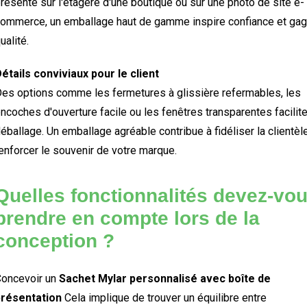
résenté sur l'étagère d'une boutique ou sur une photo de site e-
ommerce, un emballage haut de gamme inspire confiance et ga
ualité.
étails conviviaux pour le client
es options comme les fermetures à glissière refermables, les
ncoches d'ouverture facile ou les fenêtres transparentes facilite
éballage. Un emballage agréable contribue à fidéliser la clientèle
enforcer le souvenir de votre marque.
Quelles fonctionnalités devez-vo
prendre en compte lors de la
conception ?
oncevoir un
Sachet Mylar personnalisé avec boîte de
présentation
Cela implique de trouver un équilibre entre