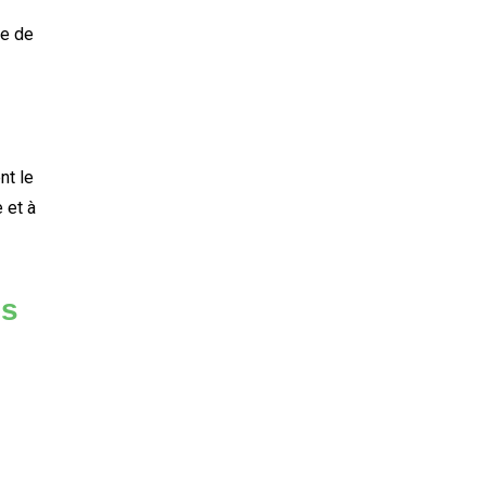
ge de
nt le
 et à
us