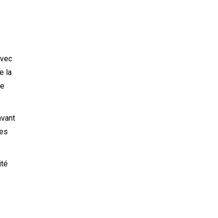
avec
e la
re
avant
des
ité