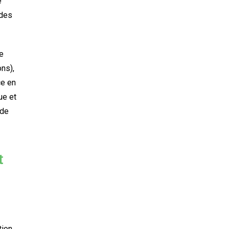
e
 des
de
ns),
ce en
ue et
 de
t
tion