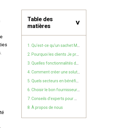
Table des
n
>
matières
re
ties
1. Qu'est-ce qu'un sachet Mylar personnalisé avec boîte de présentation ?
.
2. Pourquoi les clients Je préfère cet emballage
3. Quelles fonctionnalités devez-vous prendre en compte lors de la conception ?
4. Comment créer une solution d'emballage personnalisée réussie
5. Quels secteurs en bénéficient le plus ?
6. Choisir le bon fournisseur d'emballage
7. Conseils d'experts pour maximiser la valeur
8. À propos de nous
ité