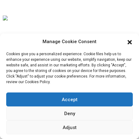
véritable solution ne
réside pas
uniquement dans la
saveur. Elle est
intelligente, axée sur
Notre mission est d'être la meilleure entreprise de commerce
la performance et
Manage Cookie Consent
extérieur dans le secteur de l'emballage. Nos valeurs
centrée sur la
Cookies give you a personalized experience. Cookie files help us to
marque.
emballage
d'entreprise sont la proactivité, l'unité et l'entraide, ainsi que la
enhance your experience using our website, simplify navigation, keep our
de collations
.
website safe, and assist in our marketing efforts. By clicking "Accept",
responsabilité dans la mise en œuvre de la lutte pour le progrès.
you agree to the storing of cookies on your device for these purposes.
Click "Adjust" to adjust your cookie preferences. For more information,
review our Cookies Policy.
Service Client
Accept
Deny
Contactez-nous
Produits
Adjust
Visite de l'usine