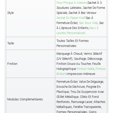
Pour Phoque À Ailerons
Sachet À 3
Soudures Latérales, Sachet De Forme
Style
Spéciale, Sachet À Bec Verseur
Sachet En Papier Kraft
Sac À
Fermeture Éclair,
Sac Sous Vide
, Sac
À L'épreuve Des Enfants,
Sacs À
Leurres Personnalisés
Toutes Tailles Et Formes
Taille
Personnalisées
Marquage À Chaud, Vernis Sélectif
(UV Sélectif), Gaufrage, Débossage,
Finition
Finition Douce Au Toucher, Feuille
Holographique
Finition Mate
,
Finition
Brillante
Impression Intérieure
Fermeture Éclair, Valve De Dégazage,
Encoche De Déchirure, Poignée En
Plastique, Trou De Suspension Avec
Œillet Métallique, Côtés Et Fond
Modules Complémentaires
Renforcés, Rainurage Laser, Attaches
Métalliques, Fenêtre Transparente,
Formes Personnalisées, Coins