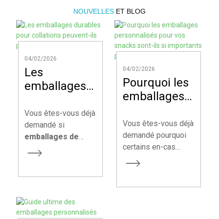
NOUVELLES
ET BLOG
04/02/2026
Les
04/02/2026
Pourquoi les
emballages
emballages
durables
personnalisés
pour
Vous êtes-vous déjà
pour vos
Vous êtes-vous déjà
collations
demandé si
snacks sont-
demandé pourquoi
emballages de
peuvent-ils
certains en-cas
collations durables
ils si
protéger vos
attirent
peuvent
importants
produits ?
immédiatement
véritablement
pour votre
votre attention en
protéger votre
marque ?
rayon, tandis que
produit aussi bien
d'autres passent
que les solutions
inaperçus ? Sur le
traditionnelles, tout