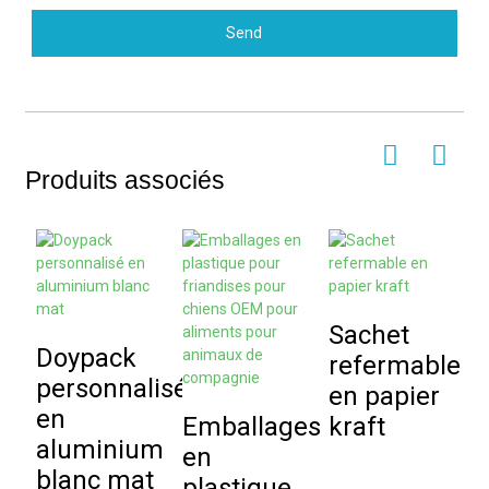
Send
Produits associés
Sachet
Doypack
refermable
F
personnalisé
en papier
en
Emballages
kraft
a
aluminium
en
s
blanc mat
plastique