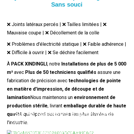
Sans souci
❌ Joints latéraux percés | ❌ Tailles limitées | ❌
Mauvaise coupe | ❌ Décollement de la colle
❌ Problèmes d'électricité statique | ❌ Faible adhérence |
❌ Difficile à ouvrir | ❌ Se déchire facilement
À
PACK XINDINGLI
, notre
Installations de plus de 5 000
m²
avec
Plus de 50 techniciens qualifiés
assure une
fabrication de précision avec
technologies de pointe
en matière d'impression, de découpe et de
lamination
Nous maintenons un
environnement de
production stérile
, livrant
emballage durable de haute
Test de résistance à la perforation
Test de résistance à l'étanchéité
qualité
qui répond aux normes les plus élevées de
Teste la capacité du matériau à résister aux
l'industrie.
Mesure l'intégrité du thermoscellage pour prévenir
perforations par des objets pointus.
les fuites et assurer une protection optimale du
Essai de résistance à la traction