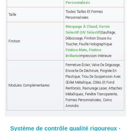
Personnalisés
Toutes Tailles Et Formes
Taille
Personnalisées
Marquage À Chaud
,
Vernis
Sélectif (UV Sélectif)
Gaufrage,
Débossage, Finition Douce Au
Finition
Toucher, Feuille Holographique
Finition Mate
,
Finition
Brillante
Impression Intérieure
Fermeture Éclair, Valve De Dégazage,
Encoche De Déchirure, Poignée En
Plastique, Trou De Suspension Avec
Œillet Métallique, Côtés Et Fond
Modules Complémentaires
Renforcés, Rainurage Laser, Attaches
Métalliques, Fenêtre Transparente,
Formes Personnalisées, Coins
Arrondis
Système de contrôle qualité rigoureux ·