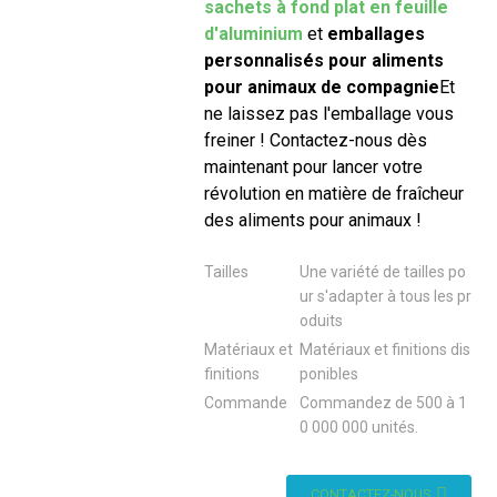
sachets à fond plat en feuille
d'aluminium
et
emballages
personnalisés pour aliments
pour animaux de compagnie
Et
ne laissez pas l'emballage vous
freiner ! Contactez-nous dès
maintenant pour lancer votre
révolution en matière de fraîcheur
des aliments pour animaux !
Tailles
Une variété de tailles po
ur s'adapter à tous les pr
oduits
Matériaux et
Matériaux et finitions dis
finitions
ponibles
Commande
Commandez de 500 à 1
0 000 000 unités.
CONTACTEZ-NOUS