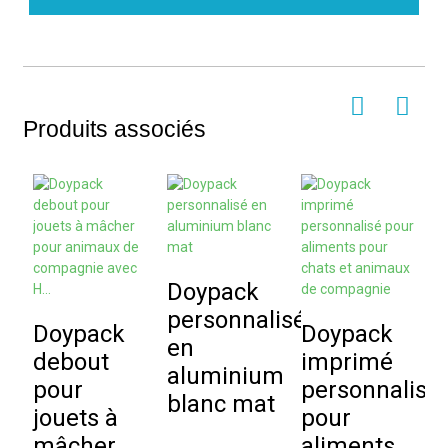
Produits associés
Doypack
S
personnalisé
s
Doypack
Doypack
en
debout
imprimé
aluminium
a
pour
personnalisé
blanc mat
a
jouets à
pour
f
mâcher
aliments