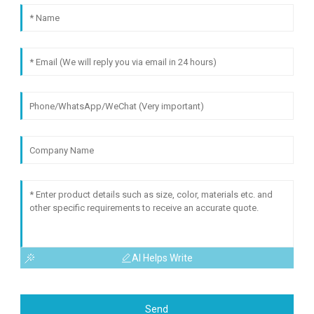
AI Helps Write
Send