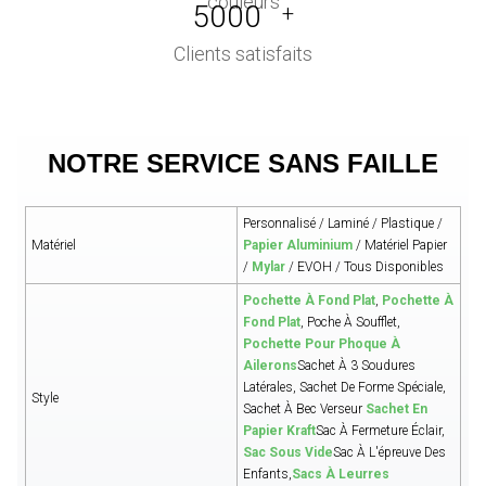
5000
+
Clients satisfaits
NOTRE SERVICE SANS FAILLE
Personnalisé / Laminé / Plastique /
Matériel
Papier Aluminium
/ Matériel Papier
/
Mylar
/ EVOH / Tous Disponibles
Pochette À Fond Plat
,
Pochette À
Fond Plat
, Poche À Soufflet,
Pochette Pour Phoque À
Ailerons
Sachet À 3 Soudures
Latérales, Sachet De Forme Spéciale,
Style
Sachet À Bec Verseur
Sachet En
Papier Kraft
Sac À Fermeture Éclair,
Sac Sous Vide
Sac À L'épreuve Des
Enfants,
Sacs À Leurres