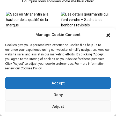
Pourquoi nous sommes votre meilleur choix
Manage Cookie Consent
Sacs en Mylar
Des détails
Cookies give you a personalized experience. Cookie files help us to
enfin à la
gourmands qui
enhance your experience using our website, simplify navigation, keep our
hauteur de la
font vendre –
website safe, and assist in our marketing efforts. By clicking "Accept",
qualité de la
Sachets de
you agree to the storing of cookies on your device for these purposes.
Click "Adjust" to adjust your cookie preferences. For more information,
marque
bonbons
review our Cookies Policy.
revisités
Accept
Du noir terne à
Deny
L'emballage du
la profondeur
café réinventé –
luxueuse
Adjust
avec une finition
attrayante