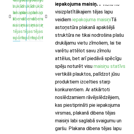
iepakojuma maisiņi
ir viens no
visizplatītākajiem tējas lapu
veidiem
iepakojuma maisiņi
Tā
astoņstūra plakanā apakšējā
struktūra ne tikai nodrošina plašu
drukājamu vietu zīmoliem, lai tie
varētu attēlot savu zīmolu
attēlus, bet arī piedāvā spēcīgu
spēju noturēt visu
maisiņu statīvs
vertikāli plauktos, palīdzot jūsu
produktiem izcelties starp
konkurentiem. Ar atkārtoti
noslēdzamiem rāvējslēdzējiem,
kas piestiprināti pie iepakojuma
virsmas, plakanā dibena tējas
maisiņi labi saglabā svaigumu un
garšu. Plakana dibena tējas lapu