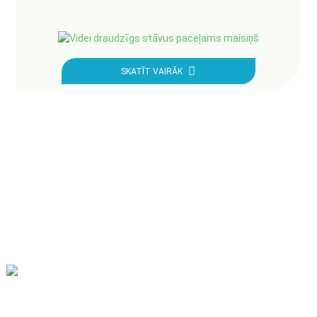
SKATĪT VAIRĀK
Mūsu misija ir būt par labāko ārējās tirdzniecības uzņēmumu