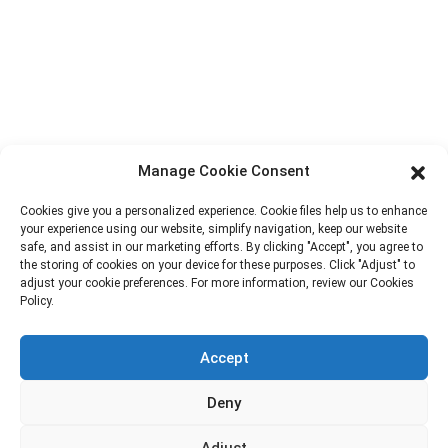
Road 1, YangQiao pilsēta, BoLuo rajons, Huizhou pilsēta,
516157, Ķīna
fannie@hzdlpack.com
+86 13410678885
Informatīvie Biļeteni
Manage Cookie Consent
Ievadiet savu e-pasta adresi, un mēs nosūtīsim jums jaunāko
Cookies give you a personalized experience. Cookie files help us to enhance
informāciju par plāniem.
your experience using our website, simplify navigation, keep our website
safe, and assist in our marketing efforts. By clicking "Accept", you agree to
the storing of cookies on your device for these purposes. Click "Adjust" to
adjust your cookie preferences. For more information, review our Cookies
Sazinieties Ar Mums
Policy.
Accept
Autortiesības © 2023 HUIZHOU XINDINGLI PACK CO., LTD.
Deny
Visas tiesības aizsargātas.
Adjust