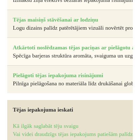
Tējas maisiņš stāvēšanai ar lodziņu
Logu dizains palīdz patērētājiem vizuāli novērtēt produk
Atkārtoti noslēdzamas tējas paciņas ar pielāgotu a
Spēcīga barjeras struktūra aromāta, svaiguma un uzglab
Pielāgoti tējas iepakojuma risinājumi
Pilnīga pielāgošana no materiāla līdz drukāšanai globāl
Tējas iepakojuma ieskati
Kā ilgāk saglabāt tēju svaigu
Vai videi draudzīgs tējas iepakojums patiešām palīdz 