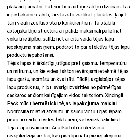
plakanu pamatni. Pateicoties astoņskaldņu dizainam, tas
ir pietiekami stabils, lai stāvētu vertikāli plauktos, ļaujot
tam viegli izcelties starp konkurentiem. Tā stabilā
astoņskaldņu struktūra arī palīdz maksimāli palielināt
veikala ietilpību, salīdzinot ar cita veida tējas lapu
iepakojuma maisiņiem, padarot to par efektīvu tējas lapu
produktu iepakošanai.
Tējas lapas ir ārkārtīgi jutīgas pret gaismu, temperatūru
un mitrumu, un šie vides faktori ievērojami ietekmē tējas
lapu garšu, aromātu un kvalitāti. Tādēļ, uzglabājot tējas
lapu produktus, ir ļoti svarīgi izvairīties no pārmērīgas
saskares ar šiem kaitīgajiem vides faktoriem. Xindingli
Pack mūsu
hermētiski tējas iepakojuma maisiņi
Nodrošina relatīvi atdalītu un sausu vietu tējas lapām
prom no šādiem vides faktoriem, vēl vairāk palielinot
tējas lapu svaigumu. Ar atkārtoti noslēdzamu
rāvējslēdzēja aizdari, kas piestiprināta pie iepakojuma