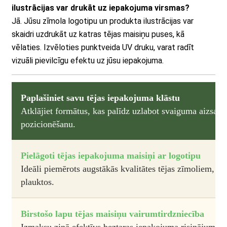
ilustrācijas var drukāt uz iepakojuma virsmas?
Jā. Jūsu zīmola logotipu un produkta ilustrācijas var
skaidri uzdrukāt uz katras tējas maisiņu puses, kā
vēlaties. Izvēloties punktveida UV druku, varat radīt
vizuāli pievilcīgu efektu uz jūsu iepakojuma.
Paplašiniet savu tējas iepakojuma klāstu
Atklājiet formātus, kas palīdz uzlabot svaiguma aizsa
pozicionēšanu.
Pielāgoti tējas iepakojuma maisiņi ar logotipu
Ideāli piemērots augstākās kvalitātes tējas zīmoliem, ka
plauktos.
Birstošo lapu tējas maisiņu vairumtirdzniecība
Izmaksu ziņā efektīvs beztaras iepakojuma risinājums ek