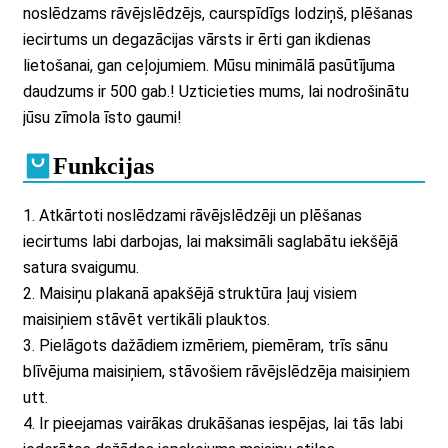
noslēdzams rāvējslēdzējs, caurspīdīgs lodziņš, plēšanas
iecirtums un degazācijas vārsts ir ērti gan ikdienas
lietošanai, gan ceļojumiem. Mūsu minimālā pasūtījuma
daudzums ir 500 gab.! Uzticieties mums, lai nodrošinātu
jūsu zīmola īsto gaumi!
Funkcijas
1. Atkārtoti noslēdzami rāvējslēdzēji un plēšanas
iecirtums labi darbojas, lai maksimāli saglabātu iekšējā
satura svaigumu.
2. Maisiņu plakanā apakšējā struktūra ļauj visiem
maisiņiem stāvēt vertikāli plauktos.
3. Pielāgots dažādiem izmēriem, piemēram, trīs sānu
blīvējuma maisiņiem, stāvošiem rāvējslēdzēja maisiņiem
utt.
4. Ir pieejamas vairākas drukāšanas iespējas, lai tās labi