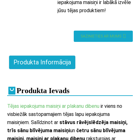
iepakojuma maisiņi ir labākā izvēle
jūsu tējas produktiem!
SAZINIETIES AR MUMS
Produkta Informācija
Produkta Ievads
Tējas iepakojuma maisiņi ar plakanu dibenu
ir viens no
visbiežāk sastopamajiem tējas lapu iepakojuma
maisiņiem. Salīdzinot ar
stāvus rāvējslēdzēja maisiņi,
trīs sānu blīvējuma maisiņi
un
četru sānu blīvējuma
maisiņi, maisiņi ar plakanu dibenu
raksturojas ar