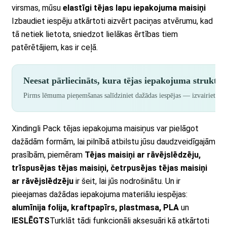
virsmas, mūsu
elastīgi tējas lapu iepakojuma maisiņi
Izbaudiet iespēju atkārtoti aizvērt paciņas atvērumu, kad
tā netiek lietota, sniedzot lielākas ērtības tiem
patērētājiem, kas ir ceļā.
Neesat pārliecināts, kura tējas iepakojuma struktū
Pirms lēmuma pieņemšanas salīdziniet dažādas iespējas — izvairietie
Xindingli Pack tējas iepakojuma maisiņus var pielāgot
dažādām formām, lai pilnībā atbilstu jūsu daudzveidīgajām
prasībām, piemēram
Tējas maisiņi ar rāvējslēdzēju,
trīspusējas tējas maisiņi, četrpusējas tējas maisiņi
ar rāvējslēdzēju
ir šeit, lai jūs nodrošinātu. Un ir
pieejamas dažādas iepakojuma materiālu iespējas:
alumīnija folija, kraftpapīrs, plastmasa, PLA
un
IESLĒGTS
Turklāt tādi funkcionāli aksesuāri kā atkārtoti