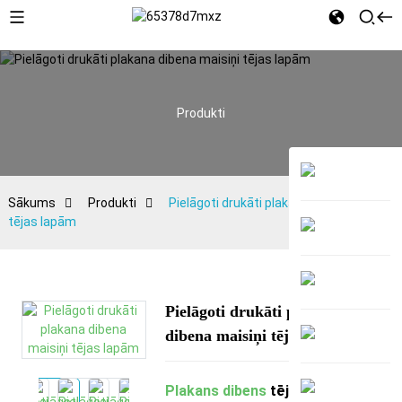
Produkti
Sākums
Produkti
Pielāgoti drukāti plakana dibena maisiņi
tējas lapām
Pielāgoti drukāti plakana
dibena maisiņi tējas lapām
Plakans dibens
tējas