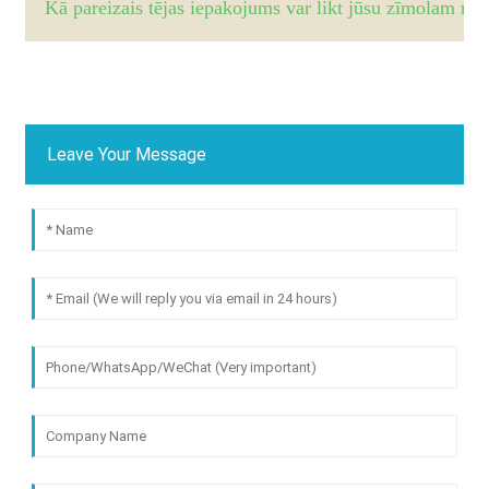
Kā pareizais tējas iepakojums var likt jūsu zīmolam mir
Leave Your Message