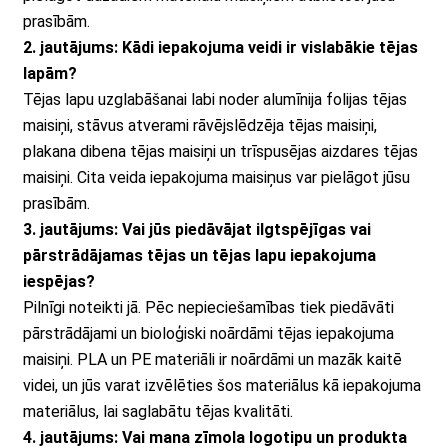
prasībām.
2. jautājums: Kādi iepakojuma veidi ir vislabākie tējas
lapām?
Tējas lapu uzglabāšanai labi noder alumīnija folijas tējas
maisiņi, stāvus atverami rāvējslēdzēja tējas maisiņi,
plakana dibena tējas maisiņi un trīspusējas aizdares tējas
maisiņi. Cita veida iepakojuma maisiņus var pielāgot jūsu
prasībām.
3. jautājums: Vai jūs piedāvājat ilgtspējīgas vai
pārstrādājamas tējas un tējas lapu iepakojuma
iespējas?
Pilnīgi noteikti jā. Pēc nepieciešamības tiek piedāvāti
pārstrādājami un bioloģiski noārdāmi tējas iepakojuma
maisiņi. PLA un PE materiāli ir noārdāmi un mazāk kaitē
videi, un jūs varat izvēlēties šos materiālus kā iepakojuma
materiālus, lai saglabātu tējas kvalitāti.
4. jautājums: Vai mana zīmola logotipu un produkta