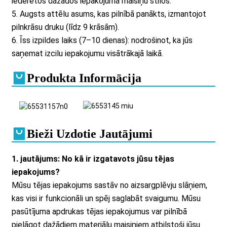
iederētos dažādos iepakojuma maisiņu stilos.
5. Augsts attēlu asums, kas pilnībā panākts, izmantojot
pilnkrāsu druku (līdz 9 krāsām).
6. Īss izpildes laiks (7–10 dienas): nodrošinot, ka jūs
saņemat izcilu iepakojumu visātrākajā laikā.
Produkta Informācija
Bieži Uzdotie Jautājumi
1. jautājums: No kā ir izgatavots jūsu tējas
iepakojums?
Mūsu tējas iepakojums sastāv no aizsargplēvju slāņiem,
kas visi ir funkcionāli un spēj saglabāt svaigumu. Mūsu
pasūtījuma apdrukas tējas iepakojumus var pilnībā
pielāgot dažādiem materiālu maisiņiem atbilstoši jūsu