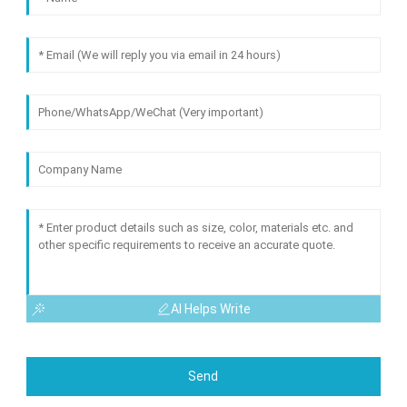
AI Helps Write
Send