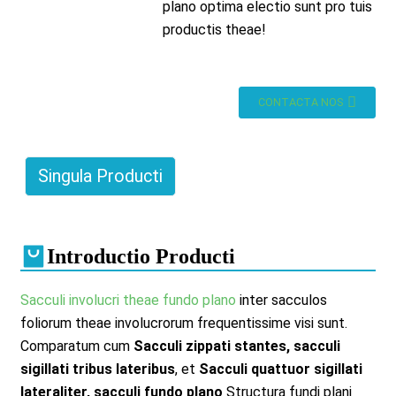
plano optima electio sunt pro tuis
productis theae!
CONTACTA NOS
Singula Producti
Introductio Producti
Sacculi involucri theae fundo plano
inter sacculos
foliorum theae involucrorum frequentissime visi sunt.
Comparatum cum
Sacculi zippati stantes, sacculi
sigillati tribus lateribus
, et
Sacculi quattuor sigillati
lateraliter, sacculi fundo plano
Structura fundi plani