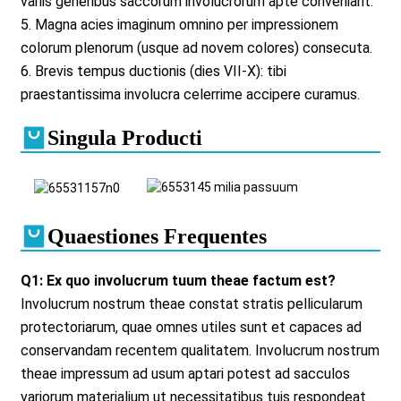
variis generibus saccorum involucrorum apte conveniant.
5. Magna acies imaginum omnino per impressionem
colorum plenorum (usque ad novem colores) consecuta.
6. Brevis tempus ductionis (dies VII-X): tibi
praestantissima involucra celerrime accipere curamus.
Singula Producti
Quaestiones Frequentes
Q1: Ex quo involucrum tuum theae factum est?
Involucrum nostrum theae constat stratis pellicularum
protectoriarum, quae omnes utiles sunt et capaces ad
conservandam recentem qualitatem. Involucrum nostrum
theae impressum ad usum aptari potest ad sacculos
variorum materialium ut necessitatibus tuis respondeat.