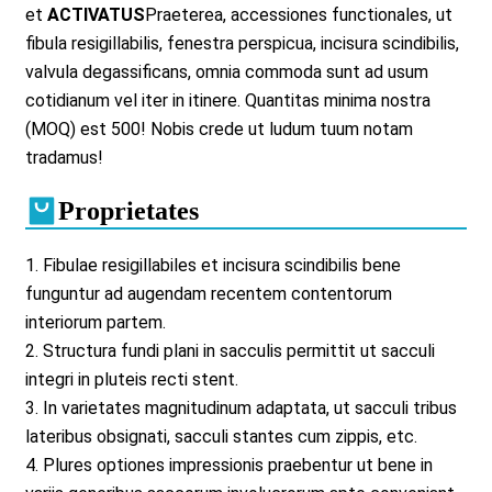
et
ACTIVATUS
Praeterea, accessiones functionales, ut
fibula resigillabilis, fenestra perspicua, incisura scindibilis,
valvula degassificans, omnia commoda sunt ad usum
cotidianum vel iter in itinere. Quantitas minima nostra
(MOQ) est 500! Nobis crede ut ludum tuum notam
tradamus!
Proprietates
1. Fibulae resigillabiles et incisura scindibilis bene
funguntur ad augendam recentem contentorum
interiorum partem.
2. Structura fundi plani in sacculis permittit ut sacculi
integri in pluteis recti stent.
3. In varietates magnitudinum adaptata, ut sacculi tribus
lateribus obsignati, sacculi stantes cum zippis, etc.
4. Plures optiones impressionis praebentur ut bene in