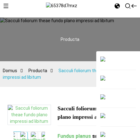
Producta
Domus
Producta
Sacculi foliorum theae fundo plano
impressi ad libitum
Sacculi foliorum theae fundo
plano impressi ad libitum
Fundus planus
sacculi involucri