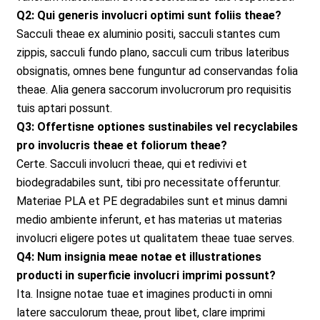
Q2: Qui generis involucri optimi sunt foliis theae?
Sacculi theae ex aluminio positi, sacculi stantes cum
zippis, sacculi fundo plano, sacculi cum tribus lateribus
obsignatis, omnes bene funguntur ad conservandas folia
theae. Alia genera saccorum involucrorum pro requisitis
tuis aptari possunt.
Q3: Offertisne optiones sustinabiles vel recyclabiles
pro involucris theae et foliorum theae?
Certe. Sacculi involucri theae, qui et redivivi et
biodegradabiles sunt, tibi pro necessitate offeruntur.
Materiae PLA et PE degradabiles sunt et minus damni
medio ambiente inferunt, et has materias ut materias
involucri eligere potes ut qualitatem theae tuae serves.
Q4: Num insignia meae notae et illustrationes
producti in superficie involucri imprimi possunt?
Ita. Insigne notae tuae et imagines producti in omni
latere sacculorum theae, prout libet, clare imprimi