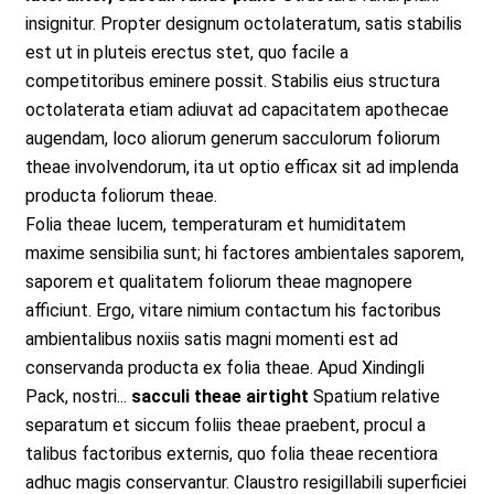
insignitur. Propter designum octolateratum, satis stabilis
est ut in pluteis erectus stet, quo facile a
competitoribus eminere possit. Stabilis eius structura
octolaterata etiam adiuvat ad capacitatem apothecae
augendam, loco aliorum generum sacculorum foliorum
theae involvendorum, ita ut optio efficax sit ad implenda
producta foliorum theae.
Folia theae lucem, temperaturam et humiditatem
maxime sensibilia sunt; hi factores ambientales saporem,
saporem et qualitatem foliorum theae magnopere
afficiunt. Ergo, vitare nimium contactum his factoribus
ambientalibus noxiis satis magni momenti est ad
conservanda producta ex folia theae. Apud Xindingli
Pack, nostri...
sacculi theae airtight
Spatium relative
separatum et siccum foliis theae praebent, procul a
talibus factoribus externis, quo folia theae recentiora
adhuc magis conservantur. Claustro resigillabili superficiei