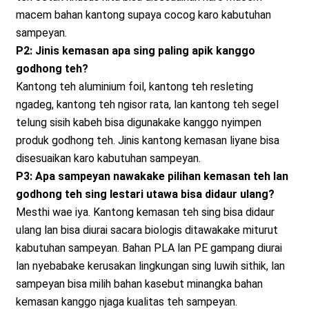
macem bahan kantong supaya cocog karo kabutuhan
sampeyan.
P2: Jinis kemasan apa sing paling apik kanggo
godhong teh?
Kantong teh aluminium foil, kantong teh resleting
ngadeg, kantong teh ngisor rata, lan kantong teh segel
telung sisih kabeh bisa digunakake kanggo nyimpen
produk godhong teh. Jinis kantong kemasan liyane bisa
disesuaikan karo kabutuhan sampeyan.
P3: Apa sampeyan nawakake pilihan kemasan teh lan
godhong teh sing lestari utawa bisa didaur ulang?
Mesthi wae iya. Kantong kemasan teh sing bisa didaur
ulang lan bisa diurai sacara biologis ditawakake miturut
kabutuhan sampeyan. Bahan PLA lan PE gampang diurai
lan nyebabake kerusakan lingkungan sing luwih sithik, lan
sampeyan bisa milih bahan kasebut minangka bahan
kemasan kanggo njaga kualitas teh sampeyan.