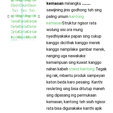
kemasan
minangka salah
sawijining jinis godhong teh sing
paling umum
kantong
kemasan
Struktur ngisor rata
wolung sisi ora mung
nyedhiyakake papan sing cukup
kanggo dicithak kanggo merek
kanggo nampilake gambar merek,
nanging uga nawakake
kemampuan sing kuwat kanggo
nahan kabeh
stand kantong
Tegak
ing rak, mbantu produk sampeyan
katon beda karo pesaing. Kanthi
resleting sing bisa ditutup maneh
sing dipasang ing permukaan
kemasan, kantong teh sisih ngisor
rata bisa digunakake kanthi apik