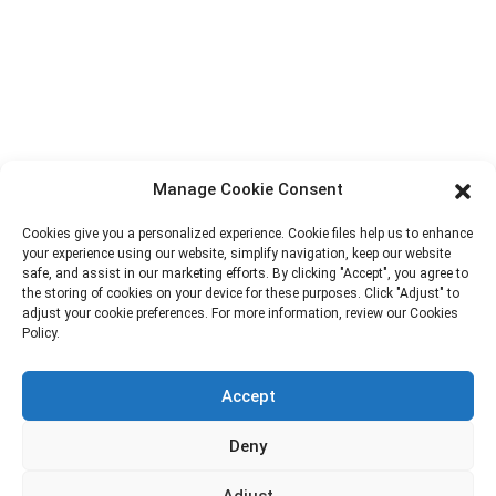
ShuangYang, Kota YangQiao, Distrik BoLuo, Kota HuiZhou,
516157, Tiongkok
fannie@hzdlpack.com
+86 13410678885
Buletin
Manage Cookie Consent
Ketik email sampeyan lan kita bakal ngirim informasi paling anyar
Cookies give you a personalized experience. Cookie files help us to enhance
babagan rencana.
your experience using our website, simplify navigation, keep our website
safe, and assist in our marketing efforts. By clicking "Accept", you agree to
the storing of cookies on your device for these purposes. Click "Adjust" to
adjust your cookie preferences. For more information, review our Cookies
Hubungi Kami
Policy.
Accept
Hak Cipta © 2023 HUIZHOU XINDINGLI PACK CO., LTD.
Deny
Kabeh Hak Dilindhungi Undhang-undhang
Adjust