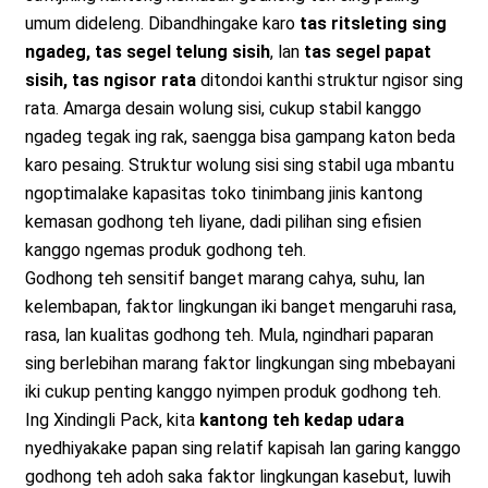
umum dideleng. Dibandhingake karo
tas ritsleting sing
ngadeg, tas segel telung sisih
, lan
tas segel papat
sisih, tas ngisor rata
ditondoi kanthi struktur ngisor sing
rata. Amarga desain wolung sisi, cukup stabil kanggo
ngadeg tegak ing rak, saengga bisa gampang katon beda
karo pesaing. Struktur wolung sisi sing stabil uga mbantu
ngoptimalake kapasitas toko tinimbang jinis kantong
kemasan godhong teh liyane, dadi pilihan sing efisien
kanggo ngemas produk godhong teh.
Godhong teh sensitif banget marang cahya, suhu, lan
kelembapan, faktor lingkungan iki banget mengaruhi rasa,
rasa, lan kualitas godhong teh. Mula, ngindhari paparan
sing berlebihan marang faktor lingkungan sing mbebayani
iki cukup penting kanggo nyimpen produk godhong teh.
Ing Xindingli Pack, kita
kantong teh kedap udara
nyedhiyakake papan sing relatif kapisah lan garing kanggo
godhong teh adoh saka faktor lingkungan kasebut, luwih