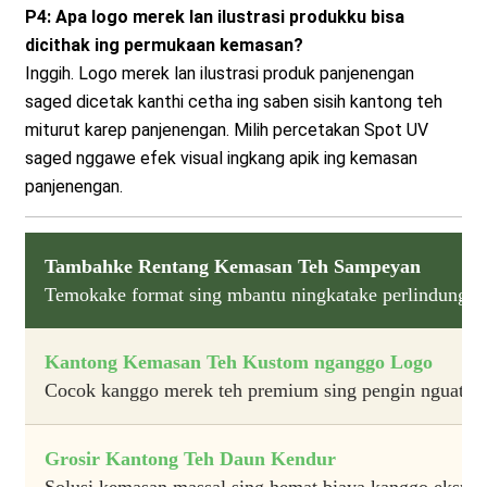
P4: Apa logo merek lan ilustrasi produkku bisa
dicithak ing permukaan kemasan?
Inggih. Logo merek lan ilustrasi produk panjenengan
saged dicetak kanthi cetha ing saben sisih kantong teh
miturut karep panjenengan. Milih percetakan Spot UV
saged nggawe efek visual ingkang apik ing kemasan
panjenengan.
Tambahke Rentang Kemasan Teh Sampeyan
Temokake format sing mbantu ningkatake perlindungan kes
Kantong Kemasan Teh Kustom nganggo Logo
Cocok kanggo merek teh premium sing pengin nguatake
Grosir Kantong Teh Daun Kendur
Solusi kemasan massal sing hemat biaya kanggo eksporti