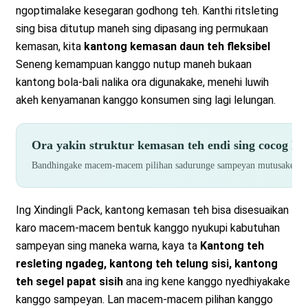
ngoptimalake kesegaran godhong teh. Kanthi ritsleting
sing bisa ditutup maneh sing dipasang ing permukaan
kemasan, kita
kantong kemasan daun teh fleksibel
Seneng kemampuan kanggo nutup maneh bukaan
kantong bola-bali nalika ora digunakake, menehi luwih
akeh kenyamanan kanggo konsumen sing lagi lelungan.
Ora yakin struktur kemasan teh endi sing cocog k
Bandhingake macem-macem pilihan sadurunge sampeyan mutusake — aja
Ing Xindingli Pack, kantong kemasan teh bisa disesuaikan
karo macem-macem bentuk kanggo nyukupi kabutuhan
sampeyan sing maneka warna, kaya ta
Kantong teh
resleting ngadeg, kantong teh telung sisi, kantong
teh segel papat sisih
ana ing kene kanggo nyedhiyakake
kanggo sampeyan. Lan macem-macem pilihan kanggo