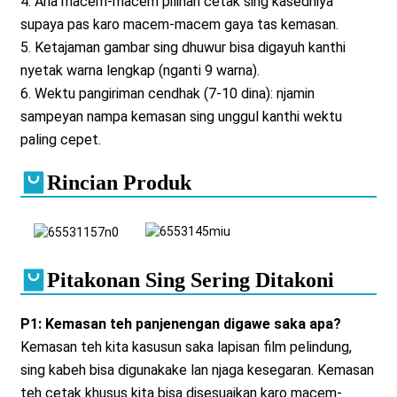
4. Ana macem-macem pilihan cetak sing kasedhiya
supaya pas karo macem-macem gaya tas kemasan.
5. Ketajaman gambar sing dhuwur bisa digayuh kanthi
nyetak warna lengkap (nganti 9 warna).
6. Wektu pangiriman cendhak (7-10 dina): njamin
sampeyan nampa kemasan sing unggul kanthi wektu
paling cepet.
Rincian Produk
Pitakonan Sing Sering Ditakoni
P1: Kemasan teh panjenengan digawe saka apa?
Kemasan teh kita kasusun saka lapisan film pelindung,
sing kabeh bisa digunakake lan njaga kesegaran. Kemasan
teh cetak khusus kita bisa disesuaikan karo macem-