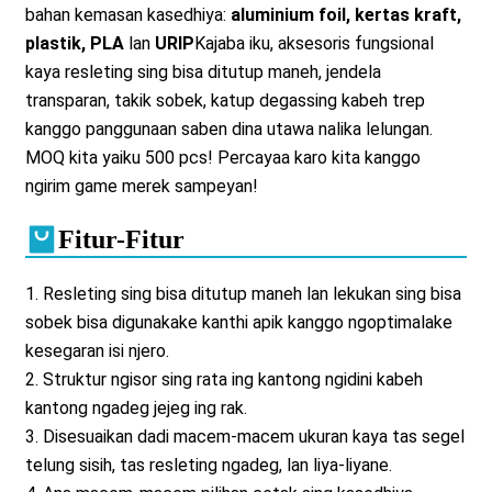
bahan kemasan kasedhiya:
aluminium foil, kertas kraft,
plastik, PLA
lan
URIP
Kajaba iku, aksesoris fungsional
kaya resleting sing bisa ditutup maneh, jendela
transparan, takik sobek, katup degassing kabeh trep
kanggo panggunaan saben dina utawa nalika lelungan.
MOQ kita yaiku 500 pcs! Percayaa karo kita kanggo
ngirim game merek sampeyan!
Fitur-Fitur
1. Resleting sing bisa ditutup maneh lan lekukan sing bisa
sobek bisa digunakake kanthi apik kanggo ngoptimalake
kesegaran isi njero.
2. Struktur ngisor sing rata ing kantong ngidini kabeh
kantong ngadeg jejeg ing rak.
3. Disesuaikan dadi macem-macem ukuran kaya tas segel
telung sisih, tas resleting ngadeg, lan liya-liyane.