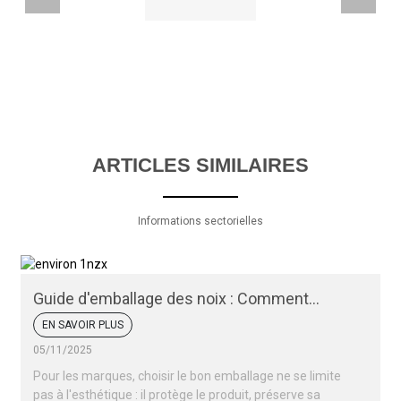
ARTICLES SIMILAIRES
Informations sectorielles
Guide d'emballage des noix : Comment
conserver la fraîcheur et l'attrait de vos noix
EN SAVOIR PLUS
05/11/2025
Pour les marques, choisir le bon emballage ne se limite
pas à l'esthétique : il protège le produit, préserve sa