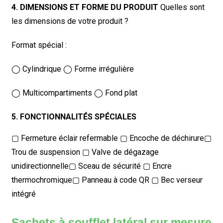
4. DIMENSIONS ET FORME DU PRODUIT
Quelles sont
les dimensions de votre produit ?
Format spécial :
◯ Cylindrique ◯ Forme irrégulière
◯ Multicompartiments ◯ Fond plat
5. FONCTIONNALITÉS SPÉCIALES
▢ Fermeture éclair refermable ▢ Encoche de déchirure
▢
Trou de suspension ▢ Valve de dégazage
unidirectionnelle
▢ Sceau de sécurité ▢ Encre
thermochromique
▢ Panneau à code QR ▢ Bec verseur
intégré
Sachets à soufflet latéral sur mesure