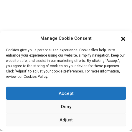
Informations De Contact
Bloc B-29, Parc d'innovation VanYang Crowd, n° 1, rue
ShuangYang, ville de YangQiao, district de BoLuo, ville de
HuiZhou, 516157, Chine
Manage Cookie Consent
fannie@hzdlpack.com
Cookies give you a personalized experience. Cookie files help us to
+86 13410678885
enhance your experience using our website, simplify navigation, keep our
website safe, and assist in our marketing efforts. By clicking "Accept",
you agree to the storing of cookies on your device for these purposes.
Bulletins D'information
Click "Adjust" to adjust your cookie preferences. For more information,
review our Cookies Policy.
Saisissez votre adresse e-mail et nous vous enverrons les dernières
informations sur nos offres.
Accept
Deny
Contactez-Nous
Adjust