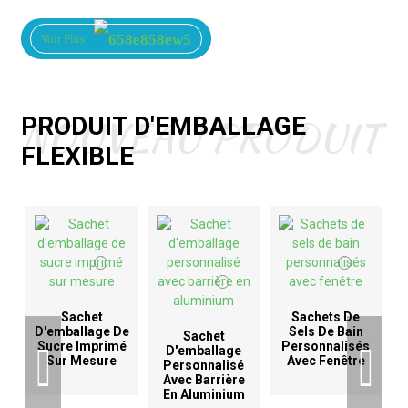
Voir Plus
NOUVEAU PRODUIT
PRODUIT D'EMBALLAGE
FLEXIBLE
Sachet
Sachets De
D'emballage De
Sels De Bain
Sachet
Sucre Imprimé
Personnalisés
D'emballage
Sur Mesure
Avec Fenêtre
Personnalisé
Avec Barrière
En Aluminium