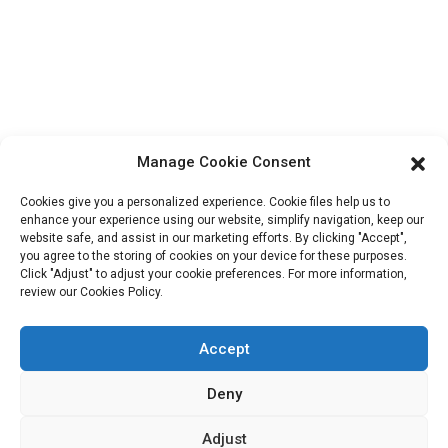
Informations De Contact
Bloc B-29, Parc d'innovation VanYang Crowd, n° 1, rue
ShuangYang, ville de YangQiao, district de BoLuo, ville de
HuiZhou, 516157, Chine
Manage Cookie Consent
fannie@hzdlpack.com
+86 13410678885
Cookies give you a personalized experience. Cookie files help us to
enhance your experience using our website, simplify navigation, keep our
website safe, and assist in our marketing efforts. By clicking "Accept",
Bulletins D'information
you agree to the storing of cookies on your device for these purposes.
Click "Adjust" to adjust your cookie preferences. For more information,
Saisissez votre adresse e-mail et nous vous enverrons les dernières
review our Cookies Policy.
informations sur nos offres.
Accept
Contactez-Nous
Deny
Adjust