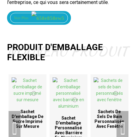
l'entreprise, ce qui vous sera certainement utile.
Voir Plus
NOUVEAU PRODUIT
PRODUIT D'EMBALLAGE
FLEXIBLE
Sachet
Sachets De
D'emballage De
Sels De Bain
Sachet
Sucre Imprimé
Personnalisés
D'emballage
Sur Mesure
Avec Fenêtre
Personnalisé
Avec Barrière