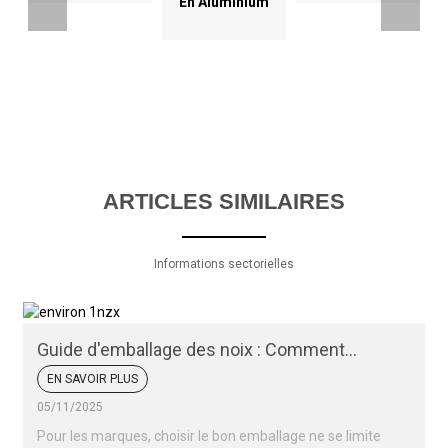
En Aluminium
ARTICLES SIMILAIRES
Informations sectorielles
Guide d'emballage des noix : Comment
conserver la fraîcheur et l'attrait de vos noix
EN SAVOIR PLUS
05/11/2025
Pour les marques, choisir le bon emballage ne se limite