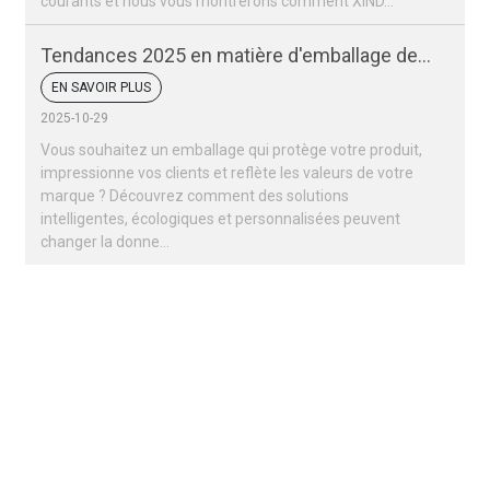
courants et nous vous montrerons comment XIND...
Tendances 2025 en matière d'emballage des
fruits secs et des noix
EN SAVOIR PLUS
2025-10-29
Vous souhaitez un emballage qui protège votre produit,
impressionne vos clients et reflète les valeurs de votre
marque ? Découvrez comment des solutions
intelligentes, écologiques et personnalisées peuvent
changer la donne…