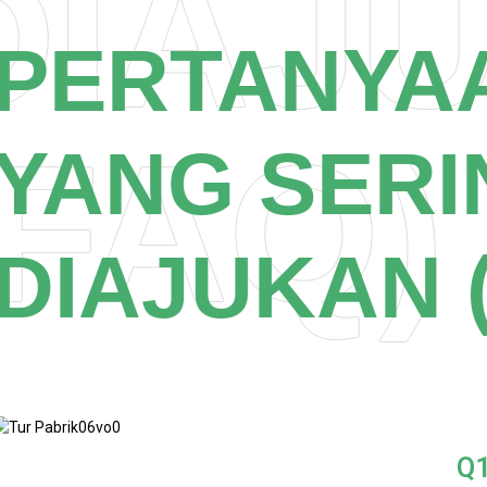
DIAJ
PERTANYA
(FAQ)
YANG SERI
DIAJUKAN 
Q1