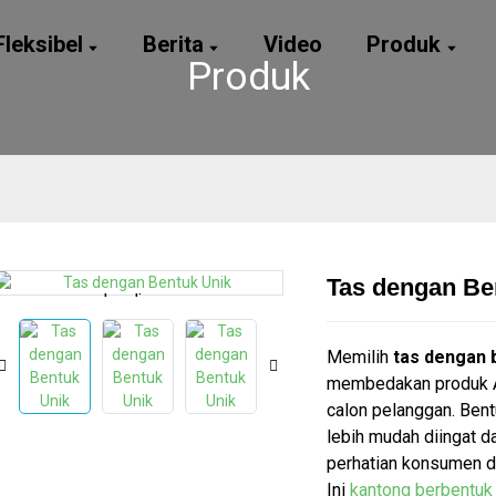
leksibel
Berita
Video
Produk
Produk
Tas dengan Be
Loading...
Loading...
Loading...
Loading...
Memilih
tas dengan 
membedakan produk An
calon pelanggan. Ben
lebih mudah diingat d
perhatian konsumen 
Ini
kantong berbentuk