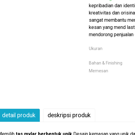
kepribadian dan iden
kreativitas dan orisina
sangat membantu mem
kesan yang mend last
mendorong penjualan
Ukuran
Bahan & Finishing
Memesan
detail produk
deskripsi produk
Memilih
tas mylar berbentuk unik
Desain kemasan yang unik dap