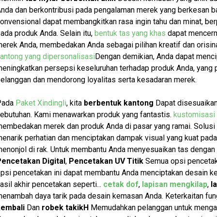
nda dan berkontribusi pada pengalaman merek yang berkesan b
onvensional dapat membangkitkan rasa ingin tahu dan minat, ber
ada produk Anda. Selain itu,
bentuk tas yang khas
dapat mencermin
erek Anda, membedakan Anda sebagai pilihan kreatif dan orisi
antong yang dipersonalisasi
Dengan demikian, Anda dapat mencip
eningkatkan persepsi keseluruhan terhadap produk Anda, yang 
elanggan dan mendorong loyalitas serta kesadaran merek.
Pada
Paket Xindingli
, kita
berbentuk
kantong
Dapat disesuaikan
ebutuhan. Kami menawarkan produk yang fantastis.
kustomisasi
embedakan merek dan produk Anda di pasar yang ramai. Solusi
enarik perhatian dan menciptakan dampak visual yang kuat pa
enonjol di rak. Untuk membantu Anda menyesuaikan tas dengan 
encetakan Digital
,
Pencetakan UV Titik
Semua opsi pencetaka
psi pencetakan ini dapat membantu Anda menciptakan desain 
asil akhir pencetakan seperti...
cetak dof
,
lapisan mengkilap
,
l
enambah daya tarik pada desain kemasan Anda. Keterkaitan fun
kembali
Dan
robek takik
H
Memudahkan pelanggan untuk mengam