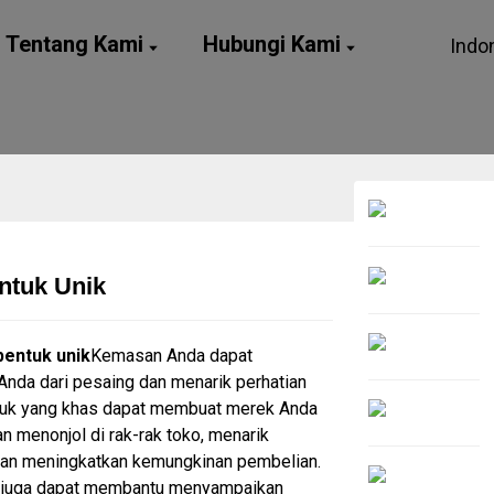
Tentang Kami
Hubungi Kami
Indo
ntuk Unik
Loading...
Loading...
bentuk unik
Kemasan Anda dapat
da dari pesaing dan menarik perhatian
tuk yang khas dapat membuat merek Anda
an menonjol di rak-rak toko, menarik
dan meningkatkan kemungkinan pembelian.
juga dapat membantu menyampaikan