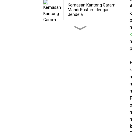
Kemasan Kantong Garam
A
Mandi Kustom dengan
k
Jendela
p
m
Kemasan Pouch Bubuk
Protein Ramah
k
Lingkungan yang
m
Disesuaikan
p
Kantong Cacing Laminasi
Cetak Kustom dengan
Lubang
k
m
Tas Natal Berbentuk
m
Permen dengan Resleting
m
P
Kemasan Kantung Teh
o
yang Dapat Ditutup
Kembali dengan Cetakan
h
Foil Kustom
m