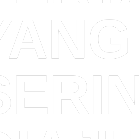
YANG
SERI