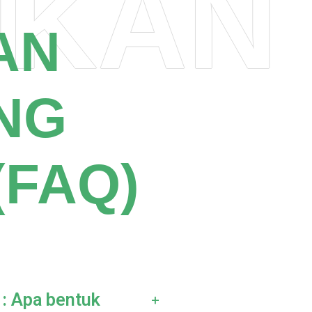
UKAN
AN
NG
(FAQ)
: Apa bentuk
+