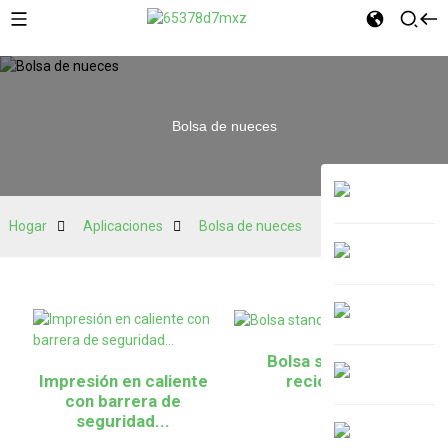
Bolsa de nueces
Hogar
Aplicaciones
Bolsa de nueces
Bolsa stand up
reciclable
Impresión en caliente
con barrera de
seguridad...