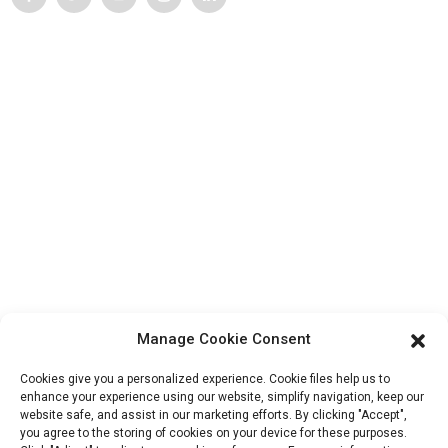
Service Client
Contactez-nous
Produits
Visite de l'usine
À propos de nous
Informations De Contact
Bloc B-29, Parc d'innovation VanYang Crowd, n° 1, rue
ShuangYang, ville de YangQiao, district de BoLuo, ville de
Manage Cookie Consent
HuiZhou, 516157, Chine
fannie@hzdlpack.com
Cookies give you a personalized experience. Cookie files help us to
enhance your experience using our website, simplify navigation, keep our
+86 13410678885
website safe, and assist in our marketing efforts. By clicking "Accept",
you agree to the storing of cookies on your device for these purposes.