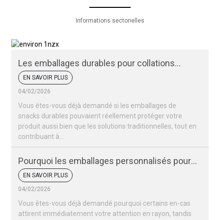
Informations sectorielles
Les emballages durables pour collations
peuvent-ils protéger vos produits ?
EN SAVOIR PLUS
04/02/2026
Vous êtes-vous déjà demandé si les emballages de
snacks durables pouvaient réellement protéger votre
produit aussi bien que les solutions traditionnelles, tout en
contribuant à...
Pourquoi les emballages personnalisés pour
vos snacks sont-ils si importants pour votre
EN SAVOIR PLUS
marque ?
04/02/2026
Vous êtes-vous déjà demandé pourquoi certains en-cas
attirent immédiatement votre attention en rayon, tandis