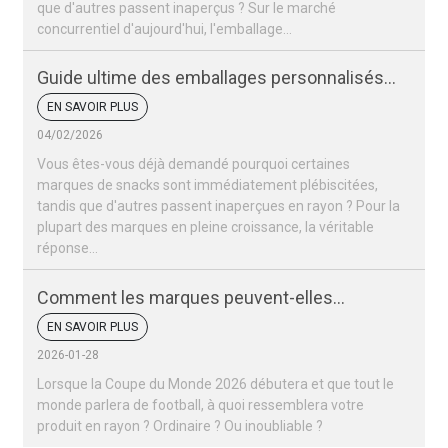
que d'autres passent inaperçus ? Sur le marché
concurrentiel d'aujourd'hui, l'emballage…
Guide ultime des emballages personnalisés
pour snacks
EN SAVOIR PLUS
04/02/2026
Vous êtes-vous déjà demandé pourquoi certaines
marques de snacks sont immédiatement plébiscitées,
tandis que d'autres passent inaperçues en rayon ? Pour la
plupart des marques en pleine croissance, la véritable
réponse…
Comment les marques peuvent-elles
remporter un succès retentissant lors de la
EN SAVOIR PLUS
Coupe du monde 2026 ?
2026-01-28
Lorsque la Coupe du Monde 2026 débutera et que tout le
monde parlera de football, à quoi ressemblera votre
produit en rayon ? Ordinaire ? Ou inoubliable ?