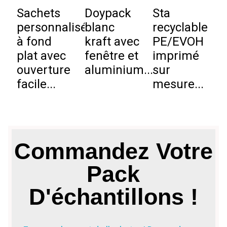
Sachets
Doypack
Sta
S
personnalisés
blanc
recyclable
f
à fond
kraft avec
PE/EVOH
p
plat avec
fenêtre et
imprimé
d
ouverture
aluminium...
sur
a
facile...
mesure...
Commandez Votre
Pack
D'échantillons !