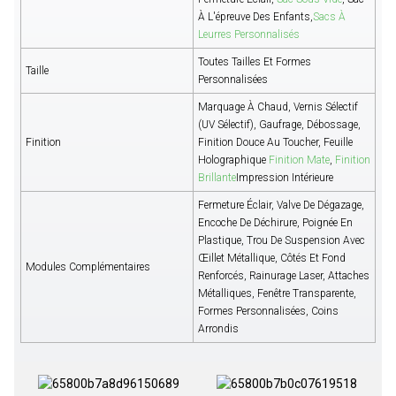
À L'épreuve Des Enfants,
Sacs À
Leurres Personnalisés
Toutes Tailles Et Formes
Taille
Personnalisées
Marquage À Chaud, Vernis Sélectif
(UV Sélectif), Gaufrage, Débossage,
Finition
Finition Douce Au Toucher, Feuille
Holographique
Finition Mate
,
Finition
Brillante
Impression Intérieure
Fermeture Éclair, Valve De Dégazage,
Encoche De Déchirure, Poignée En
Plastique, Trou De Suspension Avec
Œillet Métallique, Côtés Et Fond
Modules Complémentaires
Renforcés, Rainurage Laser, Attaches
Métalliques, Fenêtre Transparente,
Formes Personnalisées, Coins
Arrondis