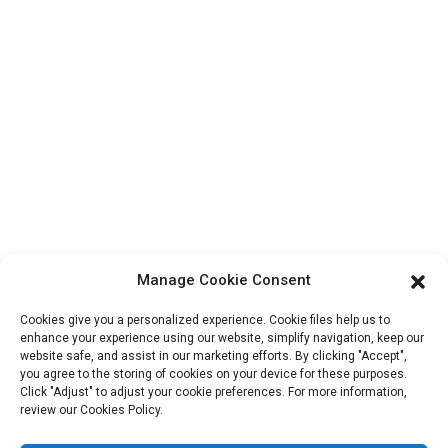
Bloc B-29, Parc d'innovation VanYang Crowd, n° 1, rue
ShuangYang, ville de YangQiao, district de BoLuo, ville de
HuiZhou, 516157, Chine
fannie@hzdlpack.com
+86 13410678885
Bulletins D'information
Saisissez votre adresse e-mail et nous vous enverrons les dernières
informations sur nos offres.
Manage Cookie Consent
Contactez-Nous
Cookies give you a personalized experience. Cookie files help us to
enhance your experience using our website, simplify navigation, keep our
website safe, and assist in our marketing efforts. By clicking "Accept",
you agree to the storing of cookies on your device for these purposes.
Click "Adjust" to adjust your cookie preferences. For more information,
review our Cookies Policy.
Copyright © 2023 HUIZHOU XIDINGLI PACK CO., LTD. Tous