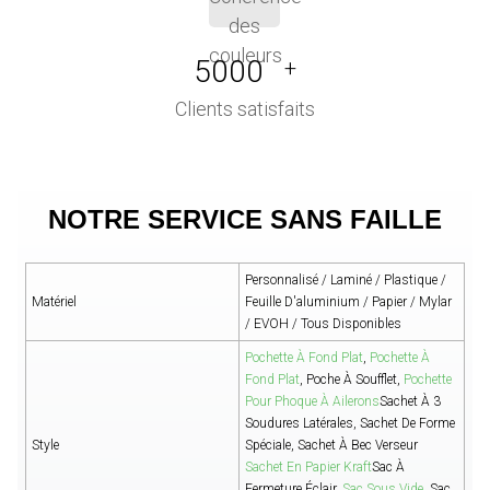
5000
+
Clients satisfaits
NOTRE SERVICE SANS FAILLE
Personnalisé / Laminé / Plastique /
Matériel
Feuille D'aluminium / Papier / Mylar
/ EVOH / Tous Disponibles
Pochette À Fond Plat
,
Pochette À
Fond Plat
, Poche À Soufflet,
Pochette
Pour Phoque À Ailerons
Sachet À 3
Soudures Latérales, Sachet De Forme
Style
Spéciale, Sachet À Bec Verseur
Sachet En Papier Kraft
Sac À
Fermeture Éclair,
Sac Sous Vide
, Sac