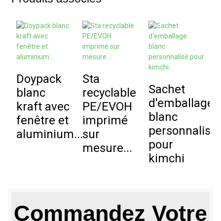
Doypack
Sta
Sachet
S
blanc
recyclable
d'emballage
f
kraft avec
PE/EVOH
blanc
p
fenêtre et
imprimé
personnalisé
d
aluminium...
sur
pour
a
mesure...
kimchi
Commandez Votre