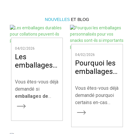
NOUVELLES
ET BLOG
04/02/2026
Les
04/02/2026
Pourquoi les
emballages
emballages
durables
personnalisés
pour
Vous êtes-vous déjà
pour vos
Vous êtes-vous déjà
collations
demandé si
snacks sont-
demandé pourquoi
emballages de
peuvent-ils
certains en-cas
collations durables
ils si
protéger vos
attirent
peuvent
importants
produits ?
immédiatement
véritablement
pour votre
votre attention en
protéger votre
marque ?
rayon, tandis que
produit aussi bien