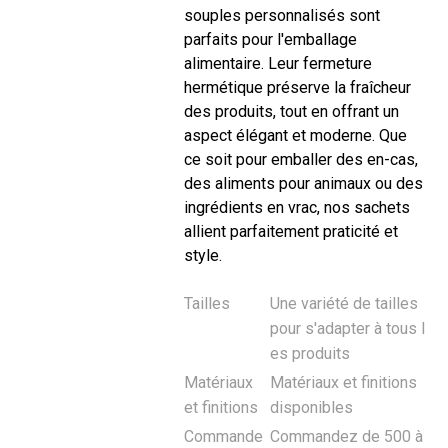
souples personnalisés sont
parfaits pour l'emballage
alimentaire. Leur fermeture
hermétique préserve la fraîcheur
des produits, tout en offrant un
aspect élégant et moderne. Que
ce soit pour emballer des en-cas,
des aliments pour animaux ou des
ingrédients en vrac, nos sachets
allient parfaitement praticité et
style.
Tailles
Une variété de tailles
pour s'adapter à tous l
es produits
Matériaux
Matériaux et finitions
et finitions
disponibles
Commande
Commandez de 500 à