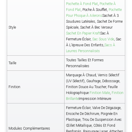
Pochette À Fond Plat
,
Pochette À
Fond Plat
, Poche À Soufflet,
Pochette
Pour Phoque À Ailerons
Sachet À 3
Soudures Latérales, Sachet De Forme
Style
Spéciale, Sachet À Bec Verseur
Sachet En Papier Kraft
Sac À
Fermeture Éclair,
Sac Sous Vide
, Sac
À L'épreuve Des Enfants,
Sacs À
Leurres Personnalisés
Toutes Tailles Et Formes
Taille
Personnalisées
Marquage À Chaud, Vernis Sélectif
(UV Sélectif), Gaufrage, Débossage,
Finition
Finition Douce Au Toucher, Feuille
Holographique
Finition Mate
,
Finition
Brillante
Impression Intérieure
Fermeture Éclair, Valve De Dégazage,
Encoche De Déchirure, Poignée En
Plastique, Trou De Suspension Avec
Œillet Métallique, Côtés Et Fond
Modules Complémentaires
Renforcés, Rainurage Laser, Attaches