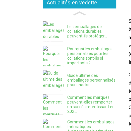
Actualités en vedette
S
Les emballages de
X
collations durables
peuvent-ils protéger...
n
v
Pourquoi les emballages
personnalisés pour les
(
collations sont-ils si
l
importants ?
C
Guide ultime des
emballages personnalisés
d
pour snacks
t
Comment les marques
p
peuvent-elles remporter
un succès retentissant en
C
202...
p
Comment les emballages
t
thématiques