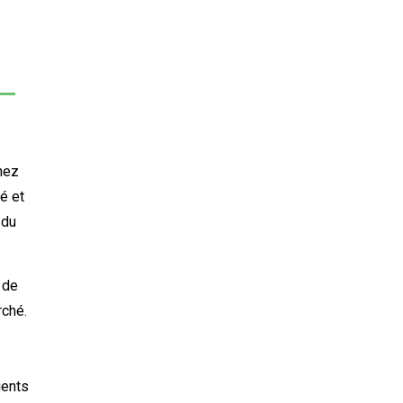
 —
hez
é et
 du
 de
rché.
ients