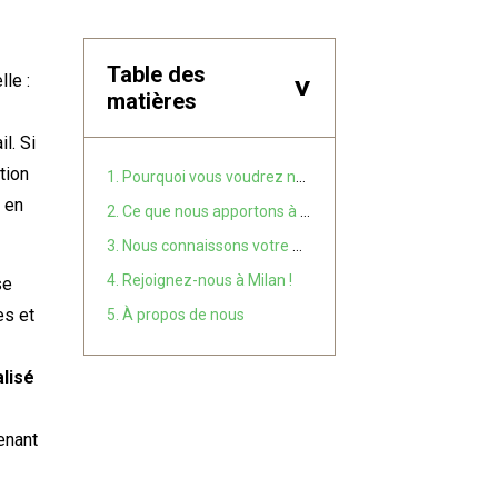
Table des
le :
>
matières
l. Si
tion
1. Pourquoi vous voudrez nous rendre visite à IPACK-IMA 2025
 en
2. Ce que nous apportons à la table
3. Nous connaissons votre marché — car nous y sommes présents.
4. Rejoignez-nous à Milan !
se
es et
5. À propos de nous
lisé
enant