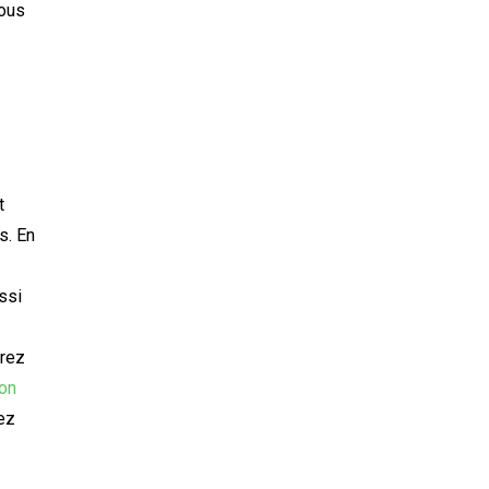
nous
t
s. En
ssi
rez
on
vez