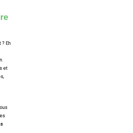
re
 ? Eh
n.
s et
s,
vous
des
ns