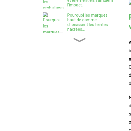
événementiels stimulent
l'impact...
Pourquoi les marques
haut de gamme
choisissent les teintes
nacrées...
Les 9 erreurs les plus
A
fréquentes des nouvelles
b
marques d'épices...
C
Comment choisir le bon
emballage...
d
d
Créer une entreprise
d'épices : un guide
N
pratique...
d
s
Comment conserver son
o
thé frais plus longtemps ?
c