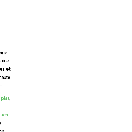
lage.
maine
er et
haute
e.
 plat
,
sacs
s
on