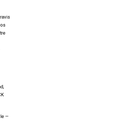
ravis
vos
tre
e
d,
CK
ble —