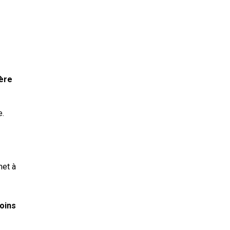
ière
e.
met à
oins