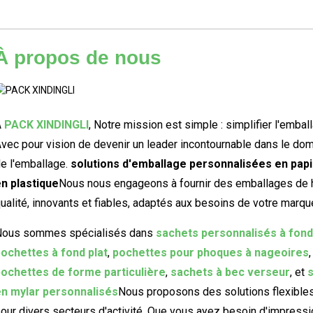
À propos de nous
À
PACK XINDINGLI
,
Notre mission est simple : simplifier l'embal
vec pour vision de devenir un leader incontournable dans le do
e l'emballage.
solutions d'emballage personnalisées en papi
n plastique
Nous nous engageons à fournir des emballages de 
ualité, innovants et fiables, adaptés aux besoins de votre marqu
Nous sommes spécialisés dans
sachets personnalisés à fond
ochettes à fond plat
,
pochettes pour phoques à nageoires
,
ochettes de forme particulière
,
sachets à bec verseur
, et
en mylar personnalisés
Nous proposons des solutions flexible
our divers secteurs d'activité. Que vous ayez besoin d'impressi