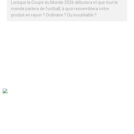
Lorsque la Coupe du Monde 2026 débutera et que tout le
monde parlera de football, à quoi ressemblera votre
produit en rayon ? Ordinaire ? Ou inoubliable ?
Notre mission est d'être la meilleure entreprise de commerce
extérieur dans le secteur de l'emballage. Nos valeurs
d'entreprise sont la proactivité, l'unité et l'entraide, ainsi que la