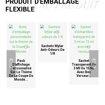
NOUVEAU PRODUIT
PRODUIT D'EMBALLAGE
FLEXIBLE
Sachets Mylar
Anti-Odeurs De
1/8
D
Pack
Sachet
D'affichage
Transparent De
Personnalisé
3 Ml Ou 15 Ml
Sur Le Thème
Avec Bec
De La Coupe Du
Verseur...
Monde...