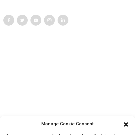
responsabilité dans la mise en œuvre de la lutte pour le progrès.
Service Client
Contactez-nous
Produits
Visite de l'usine
À propos de nous
Informations De Contact
Bloc B-29, Parc d'innovation VanYang Crowd, n° 1, rue
ShuangYang, ville de YangQiao, district de BoLuo, ville de
HuiZhou, 516157, Chine
Manage Cookie Consent
fannie@hzdlpack.com