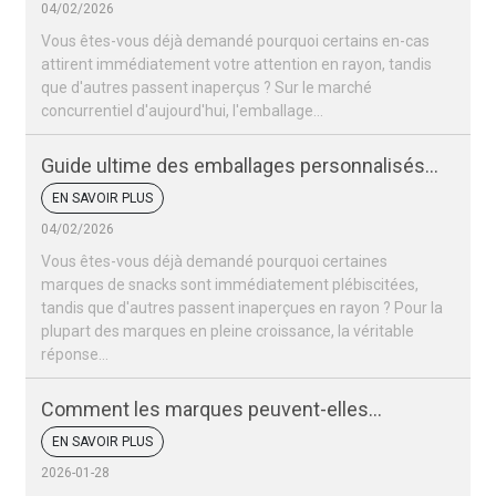
04/02/2026
Vous êtes-vous déjà demandé pourquoi certains en-cas
attirent immédiatement votre attention en rayon, tandis
que d'autres passent inaperçus ? Sur le marché
concurrentiel d'aujourd'hui, l'emballage…
Guide ultime des emballages personnalisés
pour snacks
EN SAVOIR PLUS
04/02/2026
Vous êtes-vous déjà demandé pourquoi certaines
marques de snacks sont immédiatement plébiscitées,
tandis que d'autres passent inaperçues en rayon ? Pour la
plupart des marques en pleine croissance, la véritable
réponse…
Comment les marques peuvent-elles
remporter un succès retentissant lors de la
EN SAVOIR PLUS
Coupe du monde 2026 ?
2026-01-28