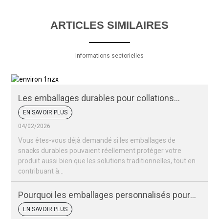
ARTICLES SIMILAIRES
Informations sectorielles
Les emballages durables pour collations
peuvent-ils protéger vos produits ?
EN SAVOIR PLUS
04/02/2026
Vous êtes-vous déjà demandé si les emballages de
snacks durables pouvaient réellement protéger votre
produit aussi bien que les solutions traditionnelles, tout en
contribuant à...
Pourquoi les emballages personnalisés pour
vos snacks sont-ils si importants pour votre
EN SAVOIR PLUS
marque ?