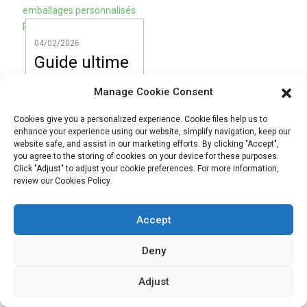
d'autres passent
que les solutions
inaperçus ? Sur le
traditionnelles, tout
marché concurrentiel
en aidant votre
04/02/2026
d'aujourd'hui,
marque à se
Guide ultime
l'emballage est bien
démarquer sur un
des
plus qu'un simple
marché de plus en
Manage Cookie Consent
emballages
papier : c'est votre
plus concurrentiel ?
première
personnalisés
Vous êtes-vous
Cookies give you a personalized experience. Cookie files help us to
impression, votre
enhance your experience using our website, simplify navigation, keep our
pour snacks
déjà demandé
website safe, and assist in our marketing efforts. By clicking "Accept",
vendeur silencieux
pourquoi certaines
you agree to the storing of cookies on your device for these purposes.
et le reflet de
marques de
Click "Adjust" to adjust your cookie preferences. For more information,
l'histoire de votre
review our Cookies Policy.
snacks sont
marque.
immédiatement
prises d'assaut,
Accept
tandis que d'autres
Deny
restent inaperçues
en rayon ?
Adjust
Pour la plupart des
marques en pleine