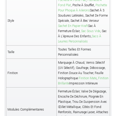
Fond Plat
, Poche À Soufflet,
Pochette
Pour Phoque À Ailerons
Sachet À 3
Soudures Latérales, Sachet De Forme
Style
Spéciale, Sachet À Bec Verseur
Sachet En Papier Kraft
Sac À
Fermeture Éclair,
Sac Sous Vide
, Sac
À L'épreuve Des Enfants,
Sacs À
Leurres Personnalisés
Toutes Tailles Et Formes
Taille
Personnalisées
Marquage À Chaud, Vernis Sélectif
(UV Sélectif), Gaufrage, Débossage,
Finition
Finition Douce Au Toucher, Feuille
Holographique
Finition Mate
,
Finition
Brillante
Impression Intérieure
Fermeture Éclair, Valve De Dégazage,
Encoche De Déchirure, Poignée En
Plastique, Trou De Suspension Avec
Œillet Métallique, Côtés Et Fond
Modules Complémentaires
Renforcés, Rainurage Laser, Attaches