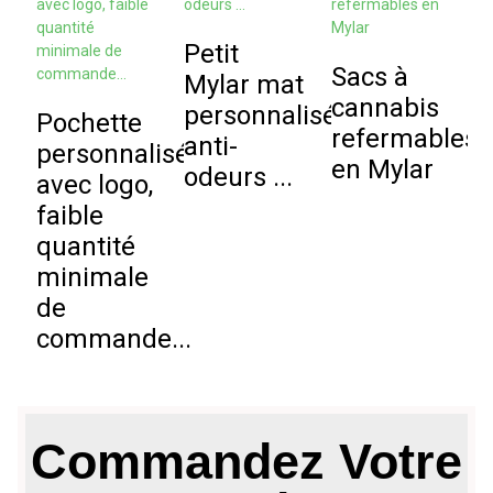
Petit
Sacs à
Mylar mat
S
cannabis
personnalisé
Pochette
f
refermables
anti-
personnalisée
a
en Mylar
odeurs ...
avec logo,
p
faible
a
quantité
minimale
s
de
commande...
Commandez Votre