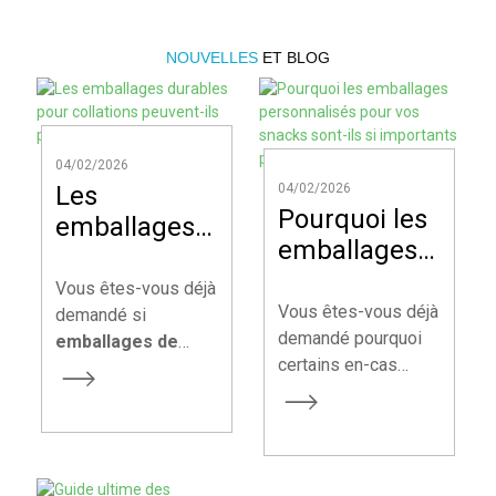
NOUVELLES
ET BLOG
04/02/2026
Les
04/02/2026
Pourquoi les
emballages
emballages
durables
personnalisés
pour
Vous êtes-vous déjà
pour vos
Vous êtes-vous déjà
collations
demandé si
snacks sont-
demandé pourquoi
emballages de
peuvent-ils
certains en-cas
collations durables
ils si
protéger vos
attirent
peuvent
importants
produits ?
immédiatement
véritablement
pour votre
votre attention en
protéger votre
marque ?
rayon, tandis que
produit aussi bien