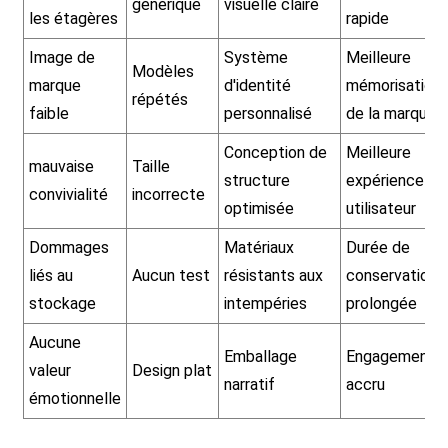
générique
visuelle claire
les étagères
rapide
Image de
Système
Meilleure
Modèles
marque
d'identité
mémorisation
répétés
faible
personnalisé
de la marque
Conception de
Meilleure
mauvaise
Taille
structure
expérience
convivialité
incorrecte
optimisée
utilisateur
Dommages
Matériaux
Durée de
liés au
Aucun test
résistants aux
conservation
stockage
intempéries
prolongée
Aucune
Emballage
Engagement
valeur
Design plat
narratif
accru
émotionnelle