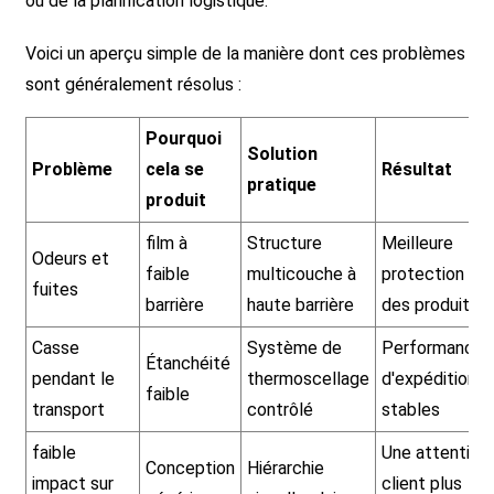
ou de la planification logistique.
Voici un aperçu simple de la manière dont ces problèmes
sont généralement résolus :
Pourquoi
Solution
Problème
cela se
Résultat
pratique
produit
film à
Structure
Meilleure
Odeurs et
faible
multicouche à
protection
fuites
barrière
haute barrière
des produits
Casse
Système de
Performances
Étanchéité
pendant le
thermoscellage
d'expédition
faible
transport
contrôlé
stables
faible
Une attention
Conception
Hiérarchie
impact sur
client plus