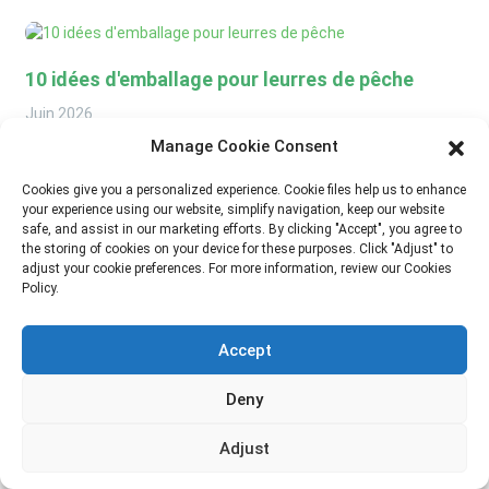
10 idées d'emballage pour leurres de pêche
Juin
2026
Manage Cookie Consent
Cet article détaille
10 idées d'emballage pratiques et
modernes pour les leurres de pêche
qui contribuent à
Cookies give you a personalized experience. Cookie files help us to enhance
améliorer la présence en rayon, l'expérience utilisateur et la
your experience using our website, simplify navigation, keep our website
valeur de la marque dans les conditions réelles de vente au
safe, and assist in our marketing efforts. By clicking "Accept", you agree to
détail et de commerce électronique.
the storing of cookies on your device for these purposes. Click "Adjust" to
adjust your cookie preferences. For more information, review our Cookies
Policy.
Accept
Meilleures solutions d'emballage durables et à
Deny
l'épreuve des enfants pour PPWR
Adjust
Juin
2026
Vous êtes-vous déjà demandé pourquoi certains emballages à