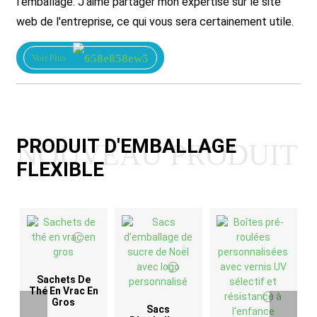
l'emballage. J'aime partager mon expertise sur le site
web de l'entreprise, ce qui vous sera certainement utile.
Voir Plus
PRODUIT D'EMBALLAGE
NOUVEAU PRODUIT
FLEXIBLE
Sachets De
Thé En Vrac En
Gros
Sacs