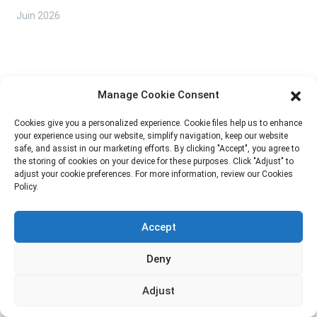
Juin
2026
Manage Cookie Consent
Cookies give you a personalized experience. Cookie files help us to enhance
your experience using our website, simplify navigation, keep our website
safe, and assist in our marketing efforts. By clicking "Accept", you agree to
the storing of cookies on your device for these purposes. Click "Adjust" to
adjust your cookie preferences. For more information, review our Cookies
Policy.
Accept
Notre mission est d'être la meilleure entreprise de commerce
Deny
extérieur dans le secteur de l'emballage. Nos valeurs
Adjust
d'entreprise sont la proactivité, l'unité et l'entraide, ainsi que la
responsabilité dans la mise en œuvre de la lutte pour le