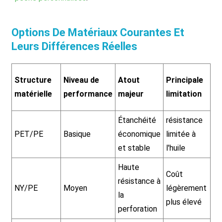
Options De Matériaux Courantes Et
Leurs Différences Réelles
C
Structure
Niveau de
Atout
Principale
d'
matérielle
performance
majeur
limitation
op
Étanchéité
résistance
Pr
PET/PE
Basique
économique
limitée à
dé
et stable
l'huile
te
Haute
Fo
Coût
résistance à
d'
NY/PE
Moyen
légèrement
la
mi
plus élevé
perforation
lo