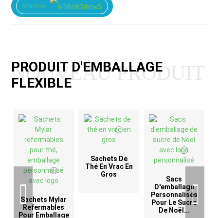
Voir Plus
PRODUIT D'EMBALLAGE
NOUVEAU PRODUIT
FLEXIBLE
Sachets De
Thé En Vrac En
Gros
Sacs
D'emballage
Personnalisés
Sachets Mylar
Pour Le Sucre
Refermables
De Noël...
Pour Emballage