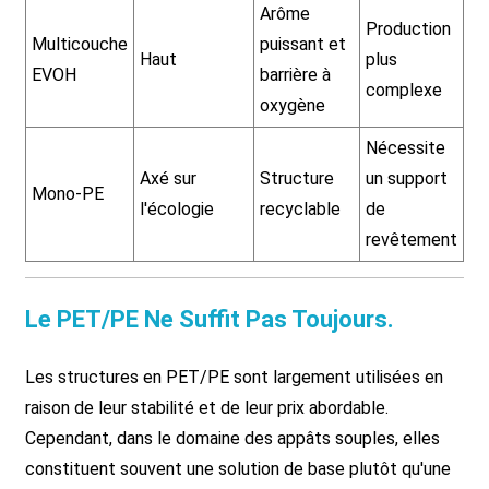
Arôme
ma
Production
Multicouche
puissant et
d'
Haut
plus
EVOH
barrière à
ha
complexe
oxygène
g
Nécessite
Em
Axé sur
Structure
un support
Mono-PE
du
l'écologie
recyclable
de
l'
revêtement
Le PET/PE Ne Suffit Pas Toujours.
Les structures en PET/PE sont largement utilisées en
raison de leur stabilité et de leur prix abordable.
Cependant, dans le domaine des appâts souples, elles
constituent souvent une solution de base plutôt qu'une