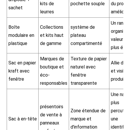
kits de
pochette souple
du produi
sachet
leurres
amélioré
Un range
Boîte
Collections
système de
organisé 
modulaire en
et kits haut
plateau
valeur pe
plastique
de gamme
compartimenté
plus éle
Marques de
Texture de papier
Sac en papier
Allie dura
boutique et
naturel avec
kraft avec
et visibil
éco-
fenêtre
fenêtre
produits
responsables
transparente
Une narra
plus
présentoirs
Zone étendue de
percutan
de vente à
Sac à en-tête
marque et
une
panneaux
d'information
identifica