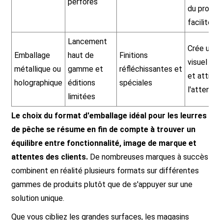
perforés
du produi
facilitée
Lancement
Crée un 
Emballage
haut de
Finitions
visuel en
métallique ou
gamme et
réfléchissantes et
et attire
holographique
éditions
spéciales
l'attentio
limitées
Le choix du format d'emballage idéal pour les leurres
de pêche se résume en fin de compte à trouver un
équilibre entre fonctionnalité, image de marque et
attentes des clients.
De nombreuses marques à succès
combinent en réalité plusieurs formats sur différentes
gammes de produits plutôt que de s'appuyer sur une
solution unique.
Que vous cibliez les grandes surfaces, les magasins