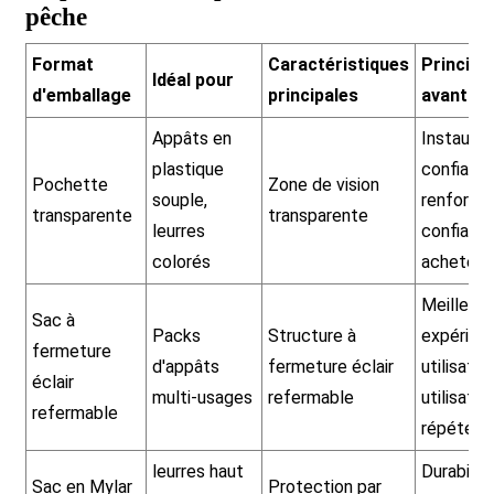
pêche
Format
Caractéristiques
Principa
Idéal pour
d'emballage
principales
avantag
Appâts en
Instaure 
plastique
confianc
Pochette
Zone de vision
souple,
renforce 
transparente
transparente
leurres
confianc
colorés
acheteur
Meilleure
Sac à
Packs
Structure à
expérien
fermeture
d'appâts
fermeture éclair
utilisateu
éclair
multi-usages
refermable
utilisatio
refermable
répétée
leurres haut
Durabilit
Sac en Mylar
Protection par