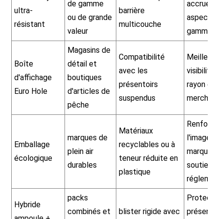
de gamme
accrue e
ultra-
barrière
ou de grande
aspect h
résistant
multicouche
valeur
gamme
Magasins de
Compatibilité
Meilleure
Boîte
détail et
avec les
visibilité 
d'affichage
boutiques
présentoirs
rayon et
Euro Hole
d'articles de
suspendus
merchand
pêche
Renforce
Matériaux
marques de
l'image d
Emballage
recyclables ou à
plein air
marque e
écologique
teneur réduite en
durables
soutient 
plastique
réglemen
packs
Protecti
Hybride
combinés et
blister rigide avec
présenta
ampoule +