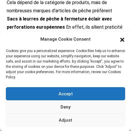
Cela dépend de la catégorie de produits, mais de
nombreuses marques d'articles de pêche préfèrent
Sacs à leurres de pêche à fermeture éclair avec
perforations européennes
En effet, ils allient praticité
de présentation en rayon et possibilité de fermeture. Les
Manage Cookie Consent
sachets transparents et les sacs suspendus sont
Cookies give you a personalized experience. Cookie files help us to enhance
également des options populaires pour l'emballage des
your experience using our website, simplify navigation, keep our website
articles de pêche en Amérique du Nord et en Europe.
safe, and assist in our marketing efforts. By clicking "Accept", you agree to
the storing of cookies on your device for these purposes. Click "Adjust" to
adjust your cookie preferences. For more information, review our Cookies
Policy.
Accept
EMBALLAGE IMPRIMÉ
Deny
PERSONNALISÉ
Adjust
Prêt à