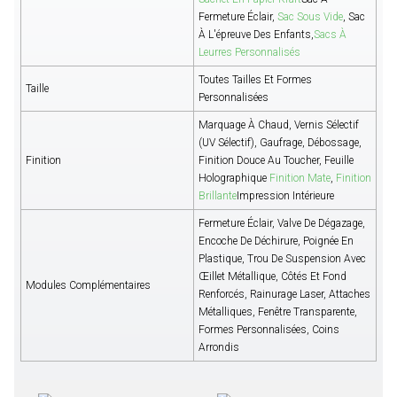
Fermeture Éclair,
Sac Sous Vide
, Sac
À L'épreuve Des Enfants,
Sacs À
Leurres Personnalisés
Toutes Tailles Et Formes
Taille
Personnalisées
Marquage À Chaud, Vernis Sélectif
(UV Sélectif), Gaufrage, Débossage,
Finition
Finition Douce Au Toucher, Feuille
Holographique
Finition Mate
,
Finition
Brillante
Impression Intérieure
Fermeture Éclair, Valve De Dégazage,
Encoche De Déchirure, Poignée En
Plastique, Trou De Suspension Avec
Œillet Métallique, Côtés Et Fond
Modules Complémentaires
Renforcés, Rainurage Laser, Attaches
Métalliques, Fenêtre Transparente,
Formes Personnalisées, Coins
Arrondis