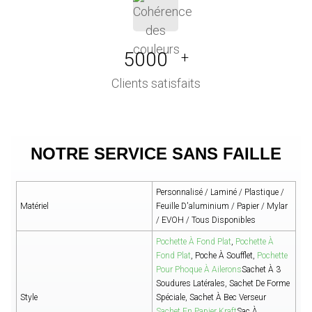
5000
+
Clients satisfaits
NOTRE SERVICE SANS FAILLE
Personnalisé / Laminé / Plastique /
Matériel
Feuille D'aluminium / Papier / Mylar
/ EVOH / Tous Disponibles
Pochette À Fond Plat
,
Pochette À
Fond Plat
, Poche À Soufflet,
Pochette
Pour Phoque À Ailerons
Sachet À 3
Soudures Latérales, Sachet De Forme
Style
Spéciale, Sachet À Bec Verseur
Sachet En Papier Kraft
Sac À