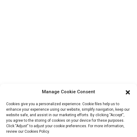
Informations De Contact
Bloc B-29, Parc d'innovation VanYang Crowd, n° 1, rue
ShuangYang, ville de YangQiao, district de BoLuo, ville de
HuiZhou, 516157, Chine
fannie@hzdlpack.com
+86 13410678885
Bulletins D'information
Saisissez votre adresse e-mail et nous vous enverrons les dernières
informations sur nos offres.
Manage Cookie Consent
Contactez-Nous
Cookies give you a personalized experience. Cookie files help us to
enhance your experience using our website, simplify navigation, keep our
website safe, and assist in our marketing efforts. By clicking "Accept",
you agree to the storing of cookies on your device for these purposes.
Click "Adjust" to adjust your cookie preferences. For more information,
review our Cookies Policy.
Copyright © 2023 HUIZHOU XIDINGLI PACK CO., LTD. Tous