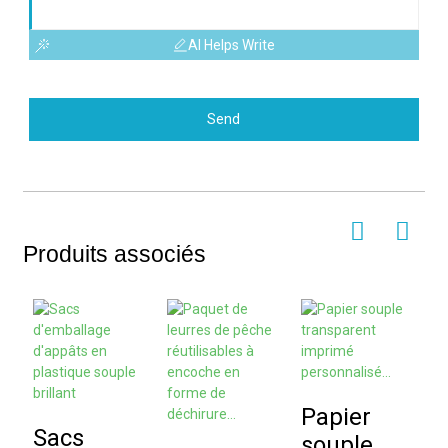
AI Helps Write
Send
Produits associés
Papier
S
Sacs
souple
v