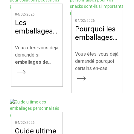
04/02/2026
Les
04/02/2026
Pourquoi les
emballages
emballages
durables
personnalisés
pour
Vous êtes-vous déjà
pour vos
Vous êtes-vous déjà
collations
demandé si
snacks sont-
demandé pourquoi
emballages de
peuvent-ils
certains en-cas
collations durables
ils si
protéger vos
attirent
peuvent
importants
produits ?
immédiatement
véritablement
pour votre
votre attention en
protéger votre
marque ?
rayon, tandis que
produit aussi bien
d'autres passent
que les solutions
inaperçus ? Sur le
traditionnelles, tout
marché concurrentiel
en aidant votre
04/02/2026
d'aujourd'hui,
marque à se
Guide ultime
l'emballage est bien
démarquer sur un