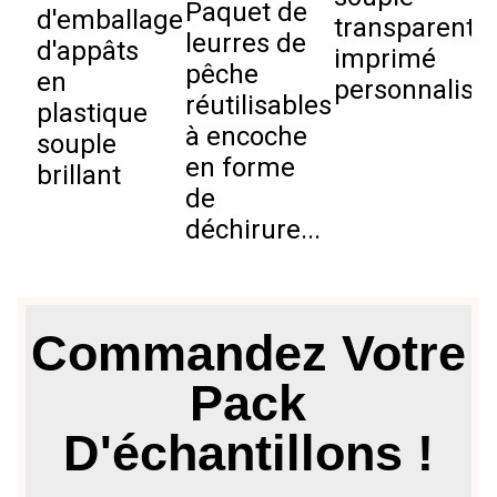
Paquet de
d'emballage
transparent
p
leurres de
d'appâts
imprimé
i
pêche
en
personnalisé..
s
réutilisables
plastique
à encoche
souple
W
en forme
brillant
de
déchirure...
Commandez Votre
Pack
D'échantillons !