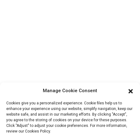
Contactez-nous
Produits
Visite de l'usine
À propos de nous
Informations De Contact
Bloc B-29, Parc d'innovation VanYang Crowd, n° 1, rue
ShuangYang, ville de YangQiao, district de BoLuo, ville de
HuiZhou, 516157, Chine
Manage Cookie Consent
fannie@hzdlpack.com
Cookies give you a personalized experience. Cookie files help us to
enhance your experience using our website, simplify navigation, keep our
+86 13410678885
website safe, and assist in our marketing efforts. By clicking "Accept",
you agree to the storing of cookies on your device for these purposes.
Bulletins D'information
Click "Adjust" to adjust your cookie preferences. For more information,
review our Cookies Policy.