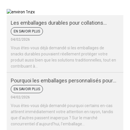
Les emballages durables pour collations
peuvent-ils protéger vos produits ?
EN SAVOIR PLUS
04/02/2026
Vous êtes-vous déjà demandé si les emballages de
snacks durables pouvaient réellement protéger votre
produit aussi bien que les solutions traditionnelles, tout en
contribuant à...
Pourquoi les emballages personnalisés pour
vos snacks sont-ils si importants pour votre
EN SAVOIR PLUS
marque ?
04/02/2026
Vous êtes-vous déjà demandé pourquoi certains en-cas
attirent immédiatement votre attention en rayon, tandis
que d'autres passent inaperçus ? Sur le marché
concurrentiel d'aujourd'hui, l'emballage…