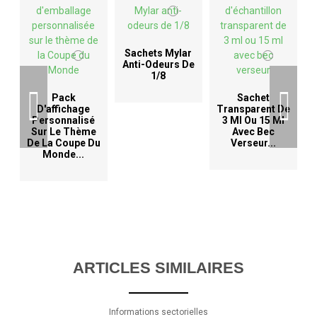
Sachets Mylar
Anti-Odeurs De
1/8
D
Pack
Sachet
D'affichage
Transparent De
Personnalisé
3 Ml Ou 15 Ml
Sur Le Thème
Avec Bec
De La Coupe Du
Verseur...
Monde...
ARTICLES SIMILAIRES
Informations sectorielles