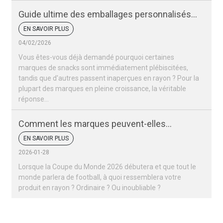
Guide ultime des emballages personnalisés
pour snacks
EN SAVOIR PLUS
04/02/2026
Vous êtes-vous déjà demandé pourquoi certaines
marques de snacks sont immédiatement plébiscitées,
tandis que d'autres passent inaperçues en rayon ? Pour la
plupart des marques en pleine croissance, la véritable
réponse…
Comment les marques peuvent-elles
remporter un succès retentissant lors de la
EN SAVOIR PLUS
Coupe du monde 2026 ?
2026-01-28
Lorsque la Coupe du Monde 2026 débutera et que tout le
monde parlera de football, à quoi ressemblera votre
produit en rayon ? Ordinaire ? Ou inoubliable ?