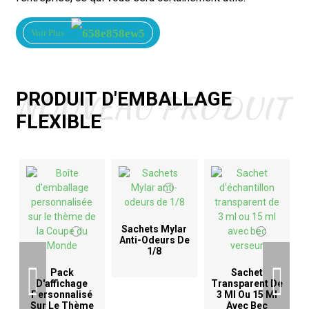
Voir Plus
NOUVEAU PRODUIT
PRODUIT D'EMBALLAGE
FLEXIBLE
Sachets Mylar
Anti-Odeurs De
1/8
D
Pack
Sachet
D'affichage
Transparent De
Personnalisé
3 Ml Ou 15 Ml
Sur Le Thème
Avec Bec