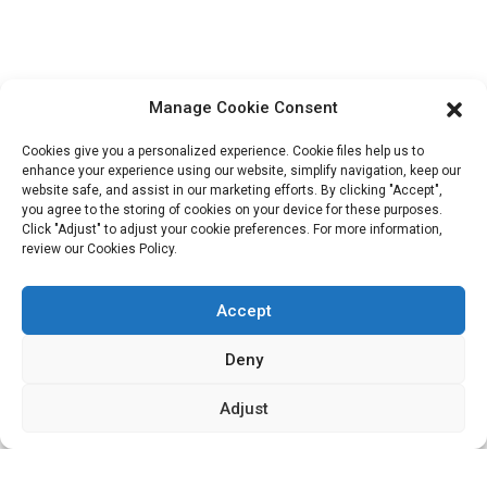
Informations De Contact
Bloc B-29, Parc d'innovation VanYang Crowd, n° 1, rue
ShuangYang, ville de YangQiao, district de BoLuo, ville de
Manage Cookie Consent
HuiZhou, 516157, Chine
fannie@hzdlpack.com
Cookies give you a personalized experience. Cookie files help us to
enhance your experience using our website, simplify navigation, keep our
+86 13410678885
website safe, and assist in our marketing efforts. By clicking "Accept",
you agree to the storing of cookies on your device for these purposes.
Bulletins D'information
Click "Adjust" to adjust your cookie preferences. For more information,
review our Cookies Policy.
Saisissez votre adresse e-mail et nous vous enverrons les dernières
Accept
informations sur nos offres.
Deny
Contactez-Nous
Adjust