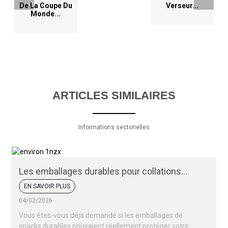
De La Coupe Du
Verseur...
Monde...
ARTICLES SIMILAIRES
Informations sectorielles
Les emballages durables pour collations
peuvent-ils protéger vos produits ?
EN SAVOIR PLUS
04/02/2026
Vous êtes-vous déjà demandé si les emballages de
snacks durables pouvaient réellement protéger votre