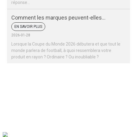
réponse…
Comment les marques peuvent-elles
remporter un succès retentissant lors de la
EN SAVOIR PLUS
Coupe du monde 2026 ?
2026-01-28
Lorsque la Coupe du Monde 2026 débutera et que tout le
monde parlera de football, à quoi ressemblera votre
produit en rayon ? Ordinaire ? Ou inoubliable ?