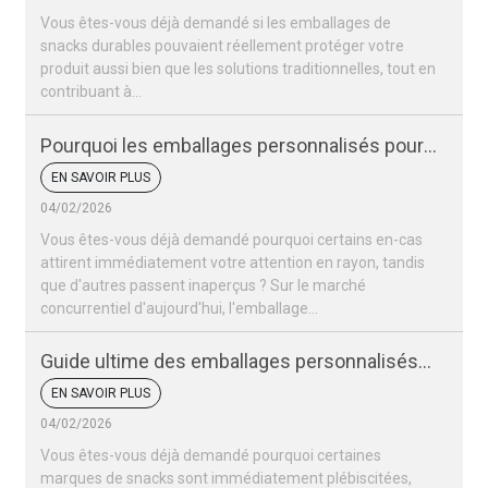
Vous êtes-vous déjà demandé si les emballages de
snacks durables pouvaient réellement protéger votre
produit aussi bien que les solutions traditionnelles, tout en
contribuant à...
Pourquoi les emballages personnalisés pour
vos snacks sont-ils si importants pour votre
EN SAVOIR PLUS
marque ?
04/02/2026
Vous êtes-vous déjà demandé pourquoi certains en-cas
attirent immédiatement votre attention en rayon, tandis
que d'autres passent inaperçus ? Sur le marché
concurrentiel d'aujourd'hui, l'emballage…
Guide ultime des emballages personnalisés
pour snacks
EN SAVOIR PLUS
04/02/2026
Vous êtes-vous déjà demandé pourquoi certaines
marques de snacks sont immédiatement plébiscitées,