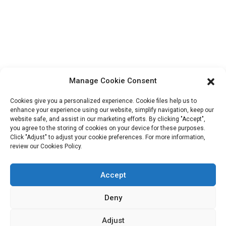
À propos de nous
Informations De Contact
Bloc B-29, Parc d'innovation VanYang Crowd, n° 1, rue
ShuangYang, ville de YangQiao, district de BoLuo, ville de
HuiZhou, 516157, Chine
Manage Cookie Consent
fannie@hzdlpack.com
Cookies give you a personalized experience. Cookie files help us to
+86 13410678885
enhance your experience using our website, simplify navigation, keep our
website safe, and assist in our marketing efforts. By clicking "Accept",
you agree to the storing of cookies on your device for these purposes.
Bulletins D'information
Click "Adjust" to adjust your cookie preferences. For more information,
review our Cookies Policy.
Saisissez votre adresse e-mail et nous vous enverrons les dernières
informations sur nos offres.
Accept
Deny
Contactez-Nous
Adjust