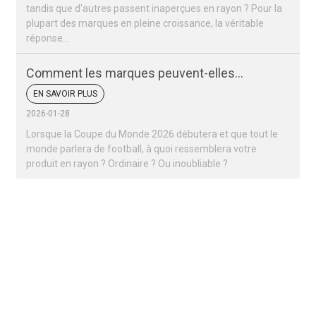
tandis que d'autres passent inaperçues en rayon ? Pour la
plupart des marques en pleine croissance, la véritable
réponse…
Comment les marques peuvent-elles
remporter un succès retentissant lors de la
EN SAVOIR PLUS
Coupe du monde 2026 ?
2026-01-28
Lorsque la Coupe du Monde 2026 débutera et que tout le
monde parlera de football, à quoi ressemblera votre
produit en rayon ? Ordinaire ? Ou inoubliable ?