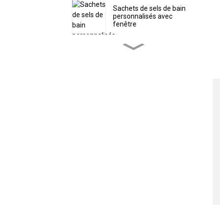
Sachets de sels de bain
personnalisés avec
fenêtre
Sachet d'emballage
écologique personnalisé
pour poudre de protéines
Sacs à vers plastifiés
personnalisés avec trou
Sac personnalisé en
forme de bonbons de Noël
avec fermeture éclair
Sachets de thé
refermables avec
marquage à chaud
personnalisé