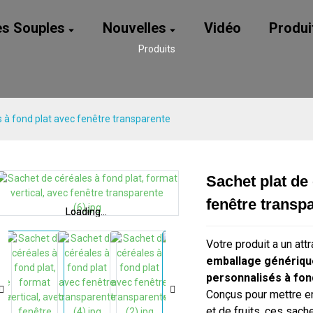
es Souples
Nouvelles
Vidéo
Produi
Produits
s à fond plat avec fenêtre transparente
Sachet plat de 
Loading...
Loading...
fenêtre transp
Loading...
Loading...
Votre produit a un attr
emballage génériqu
personnalisés à fon
Conçus pour mettre en
et de fruits, ces sach