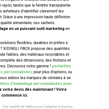
en rayon, tandis que la fenêtre transparente
 acheteurs d'identifier clairement les
t. Grâce à une impression haute définition
 qualité alimentaire, ces sachets…
lage en un puissant outil marketing
en
olutions flexibles, durables et prêtes à
e ? XIDINGLI PACK propose des quantités
e faibles, des matériaux recyclables et
complète des dimensions, des finitions et
tres. Découvrez notre gamme !
pochettes
es personnalisées
pour plus d'options, ou
ous aidons les marques de céréales à se
utions d'emballage personnalisées pour
votre devis dès maintenant ! Votre
r commence ici.
Une variété de tailles pour s'adapter à tous les