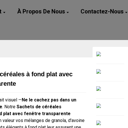
t
À Propos De Nous
Contactez-Nous
céréales à fond plat avec
Loading...
Loading...
arente
ait visuel —
Ne le cachez pas dans un
e
. Notre
Sachets de céréales
d plat avec fenêtre transparente
 valeur vos mélanges de granola, d'avoine
ets élégants à fond plat leur assurent une