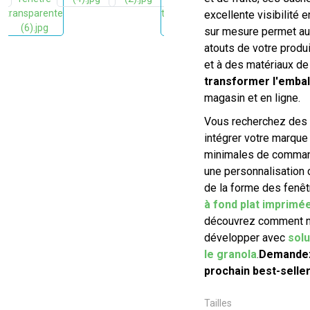
excellente visibilité 
sur mesure permet aux
atouts de votre produi
et à des matériaux de
transformer l'embal
magasin et en ligne.
Vous recherchez des s
intégrer votre marqu
minimales de command
une personnalisation 
de la forme des fenê
à fond plat imprimé
découvrez comment n
développer avec
sol
le granola
.
Demandez 
prochain best-selle
Tailles