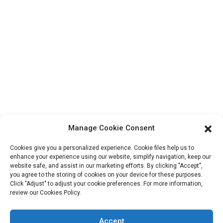
Contactez-nous
Produits
Visite de l'usine
À propos de nous
Informations De Contact
Bloc B-29, Parc d'innovation VanYang Crowd, n° 1, rue
ShuangYang, ville de YangQiao, district de BoLuo, ville de
HuiZhou, 516157, Chine
Manage Cookie Consent
fannie@hzdlpack.com
Cookies give you a personalized experience. Cookie files help us to
+86 13410678885
enhance your experience using our website, simplify navigation, keep our
website safe, and assist in our marketing efforts. By clicking "Accept",
you agree to the storing of cookies on your device for these purposes.
Bulletins D'information
Click "Adjust" to adjust your cookie preferences. For more information,
review our Cookies Policy.
Saisissez votre adresse e-mail et nous vous enverrons les dernières
informations sur nos offres.
Accept