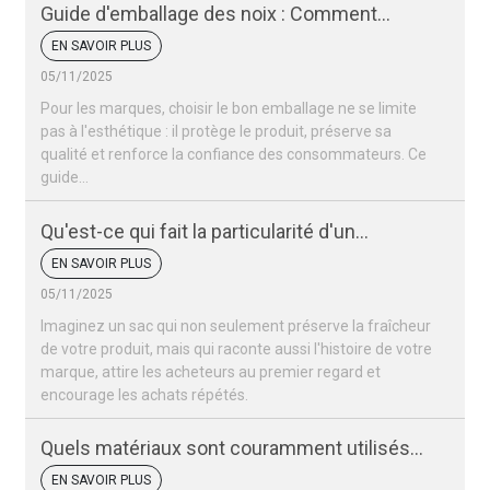
Guide d'emballage des noix : Comment
conserver la fraîcheur et l'attrait de vos noix
EN SAVOIR PLUS
05/11/2025
Pour les marques, choisir le bon emballage ne se limite
pas à l'esthétique : il protège le produit, préserve sa
qualité et renforce la confiance des consommateurs. Ce
guide…
Qu'est-ce qui fait la particularité d'un
emballage de noix ?
EN SAVOIR PLUS
05/11/2025
Imaginez un sac qui non seulement préserve la fraîcheur
de votre produit, mais qui raconte aussi l'histoire de votre
marque, attire les acheteurs au premier regard et
encourage les achats répétés.
Quels matériaux sont couramment utilisés
pour les sacs d'emballage de noix ?
EN SAVOIR PLUS