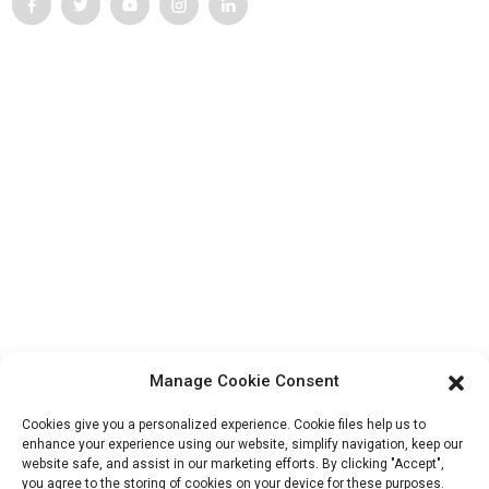
Service Client
Contactez-nous
Produits
Visite de l'usine
À propos de nous
Informations De Contact
Bloc B-29, Parc d'innovation VanYang Crowd, n° 1, rue
ShuangYang, ville de YangQiao, district de BoLuo, ville de
Manage Cookie Consent
HuiZhou, 516157, Chine
fannie@hzdlpack.com
Cookies give you a personalized experience. Cookie files help us to
enhance your experience using our website, simplify navigation, keep our
+86 13410678885
website safe, and assist in our marketing efforts. By clicking "Accept",
you agree to the storing of cookies on your device for these purposes.