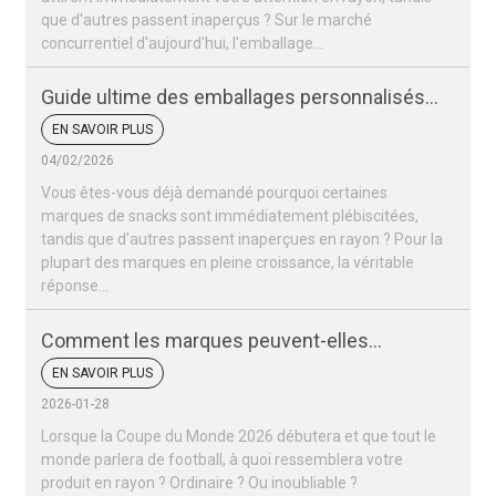
que d'autres passent inaperçus ? Sur le marché
concurrentiel d'aujourd'hui, l'emballage…
Guide ultime des emballages personnalisés
pour snacks
EN SAVOIR PLUS
04/02/2026
Vous êtes-vous déjà demandé pourquoi certaines
marques de snacks sont immédiatement plébiscitées,
tandis que d'autres passent inaperçues en rayon ? Pour la
plupart des marques en pleine croissance, la véritable
réponse…
Comment les marques peuvent-elles
remporter un succès retentissant lors de la
EN SAVOIR PLUS
Coupe du monde 2026 ?
2026-01-28
Lorsque la Coupe du Monde 2026 débutera et que tout le
monde parlera de football, à quoi ressemblera votre
produit en rayon ? Ordinaire ? Ou inoubliable ?