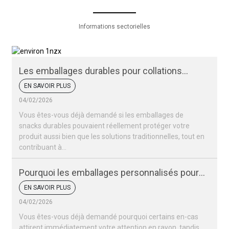
Informations sectorielles
Les emballages durables pour collations
peuvent-ils protéger vos produits ?
EN SAVOIR PLUS
04/02/2026
Vous êtes-vous déjà demandé si les emballages de
snacks durables pouvaient réellement protéger votre
produit aussi bien que les solutions traditionnelles, tout en
contribuant à...
Pourquoi les emballages personnalisés pour
vos snacks sont-ils si importants pour votre
EN SAVOIR PLUS
marque ?
04/02/2026
Vous êtes-vous déjà demandé pourquoi certains en-cas
attirent immédiatement votre attention en rayon, tandis