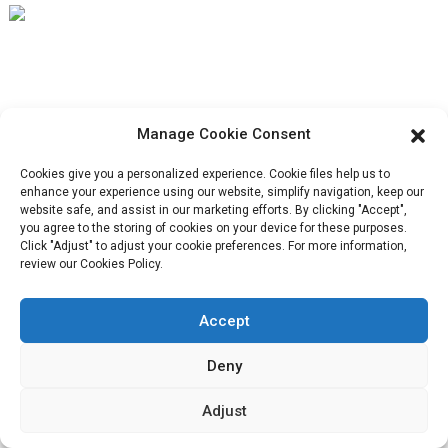
uniquement dans la
saveur. Elle est
intelligente, axée sur
Notre mission est d'être la meilleure entreprise de commerce
la performance et
extérieur dans le secteur de l'emballage. Nos valeurs
centrée sur la
marque.
emballage
Manage Cookie Consent
d'entreprise sont la proactivité, l'unité et l'entraide, ainsi que la
de collations
.
responsabilité dans la mise en œuvre de la lutte pour le progrès.
Cookies give you a personalized experience. Cookie files help us to
enhance your experience using our website, simplify navigation, keep our
website safe, and assist in our marketing efforts. By clicking "Accept",
you agree to the storing of cookies on your device for these purposes.
Click "Adjust" to adjust your cookie preferences. For more information,
review our Cookies Policy.
Service Client
Accept
Contactez-nous
Produits
Deny
Visite de l'usine
Adjust
À propos de nous