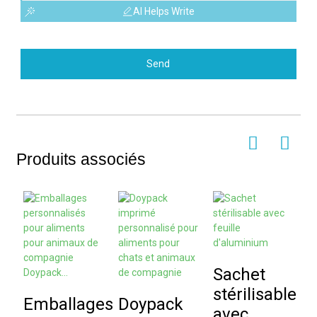
AI Helps Write
Send
Produits associés
Sachet
F
stérilisable
Emballages
Doypack
avec