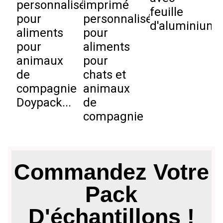
personnalisés
imprimé
feuille
s
pour
personnalisé
d'aluminium
p
aliments
pour
pour
aliments
animaux
pour
de
chats et
compagnie
animaux
Doypack...
de
compagnie
Commandez Votre
Pack
D'échantillons !