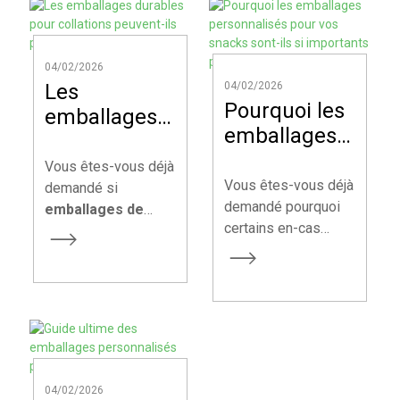
04/02/2026
Les
04/02/2026
Pourquoi les
emballages
emballages
durables
personnalisés
pour
Vous êtes-vous déjà
pour vos
Vous êtes-vous déjà
collations
demandé si
snacks sont-
demandé pourquoi
emballages de
peuvent-ils
certains en-cas
collations durables
ils si
protéger vos
attirent
peuvent
importants
produits ?
immédiatement
véritablement
pour votre
votre attention en
protéger votre
marque ?
rayon, tandis que
produit aussi bien
d'autres passent
que les solutions
inaperçus ? Sur le
traditionnelles, tout
marché concurrentiel
en aidant votre
04/02/2026
d'aujourd'hui,