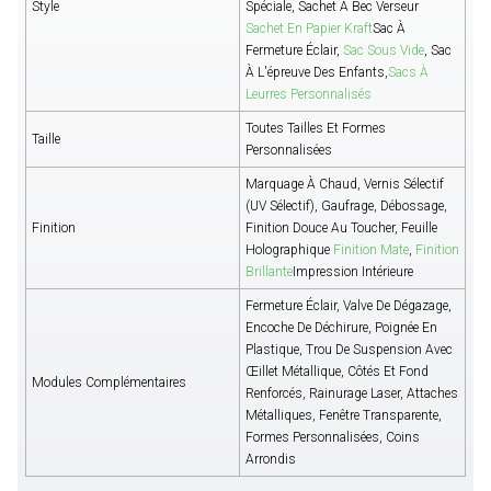
Style
Spéciale, Sachet À Bec Verseur
Sachet En Papier Kraft
Sac À
Fermeture Éclair,
Sac Sous Vide
, Sac
À L'épreuve Des Enfants,
Sacs À
Leurres Personnalisés
Toutes Tailles Et Formes
Taille
Personnalisées
Marquage À Chaud, Vernis Sélectif
(UV Sélectif), Gaufrage, Débossage,
Finition
Finition Douce Au Toucher, Feuille
Holographique
Finition Mate
,
Finition
Brillante
Impression Intérieure
Fermeture Éclair, Valve De Dégazage,
Encoche De Déchirure, Poignée En
Plastique, Trou De Suspension Avec
Œillet Métallique, Côtés Et Fond
Modules Complémentaires
Renforcés, Rainurage Laser, Attaches
Métalliques, Fenêtre Transparente,
Formes Personnalisées, Coins
Arrondis