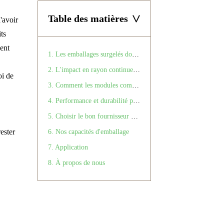
Table des matières
>
'avoir
ts
sent
1. Les emballages surgelés doivent faire plus
2. L'impact en rayon continue de stimuler les ventes
oi de
3. Comment les modules complémentaires fonctionnels améliorent les ventes
4. Performance et durabilité peuvent aller de pair.
5. Choisir le bon fournisseur d'emballage
ester
6. Nos capacités d'emballage
7. Application
8. À propos de nous