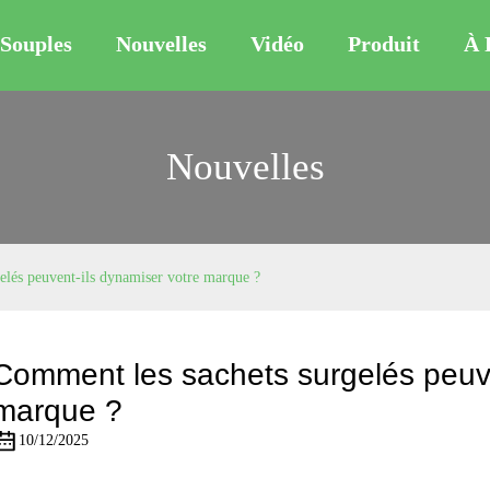
Souples
Nouvelles
Vidéo
Produit
À 
Nouvelles
elés peuvent-ils dynamiser votre marque ?
Comment les sachets surgelés peuve
marque ?
10/12/2025