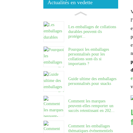
Actualités en vedette
V
Les emballages de collations
l
durables peuvent-ils
protéger...
e
p
Pourquoi les emballages
personnalisés pour les
e
collations sont-ils si
n
importants ?
p
Guide ultime des emballages
d
personnalisés pour snacks
e
v
Comment les marques
peuvent-elles remporter un
succès retentissant en 202...
Comment les emballages
thématiques événementiels