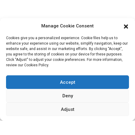
Bloc B-29, Parc d'innovation VanYang Crowd, n° 1, rue
ShuangYang, ville de YangQiao, district de BoLuo, ville de
HuiZhou, 516157, Chine
Manage Cookie Consent
fannie@hzdlpack.com
Cookies give you a personalized experience. Cookie files help us to
+86 13410678885
enhance your experience using our website, simplify navigation, keep our
website safe, and assist in our marketing efforts. By clicking "Accept",
you agree to the storing of cookies on your device for these purposes.
Bulletins D'information
Click "Adjust" to adjust your cookie preferences. For more information,
review our Cookies Policy.
Saisissez votre adresse e-mail et nous vous enverrons les dernières
informations sur nos offres.
Accept
Deny
Contactez-Nous
Adjust
Copyright © 2023 HUIZHOU XIDINGLI PACK CO., LTD. Tous