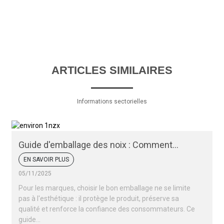
ARTICLES SIMILAIRES
Informations sectorielles
Guide d'emballage des noix : Comment
conserver la fraîcheur et l'attrait de vos noix
EN SAVOIR PLUS
05/11/2025
Pour les marques, choisir le bon emballage ne se limite
pas à l'esthétique : il protège le produit, préserve sa
qualité et renforce la confiance des consommateurs. Ce
guide…