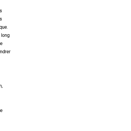
es
s
ique.
 long
ne
endrer
n,
de