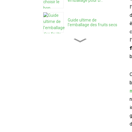
emballage pour D...
l
d
Guide ultime de
ê
l'emballage des fruits secs
c
l
Papier kraft ou Mylar —
f
Lequel est vraiment...
b
Qu'est-ce qu'une solution
d'emballage tout-en-un ?
C
b
Sachets Mylar avec boîtes
de présentation : Quoi Y...
n
i
g
Comment protéger les
produits avec 3,5 Myla...
d