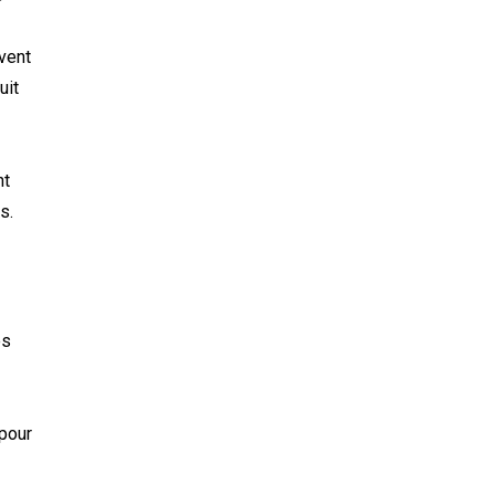
vent
uit
nt
s.
es
 pour