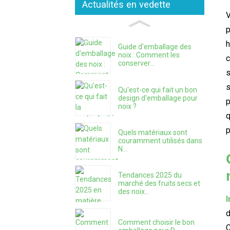
Actualités en vedette
V
p
h
Guide d'emballage des
noix : Comment les
c
conserver...
s
s
Qu'est-ce qui fait un bon
design d'emballage pour
p
noix ?
q
p
Quels matériaux sont
couramment utilisés dans
N...
Tendances 2025 du
marché des fruits secs et
des noix...
d
Comment choisir le bon
C