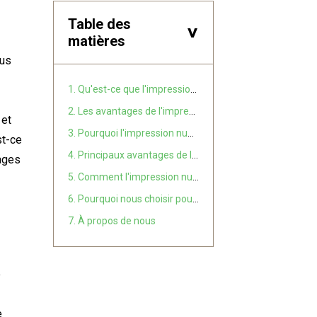
Table des
>
matières
ous
1. Qu'est-ce que l'impression numérique sur emballage ?
2. Les avantages de l'impression numérique
 et
3. Pourquoi l'impression numérique plutôt que les méthodes traditionnelles ?
st-ce
4. Principaux avantages de l'impression numérique dans l'emballage
ages
5. Comment l'impression numérique peut être bénéfique pour votre entreprise
6. Pourquoi nous choisir pour vos besoins en impression numérique ?
7. À propos de nous
é
e