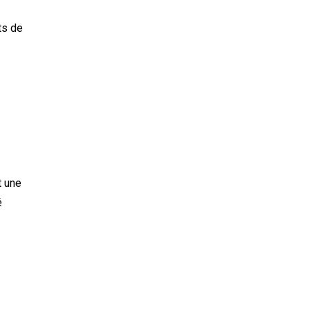
ts de
t une
é