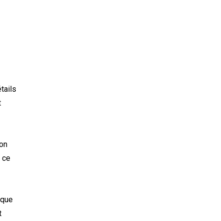
tails
t
ion
 ce
 que
t