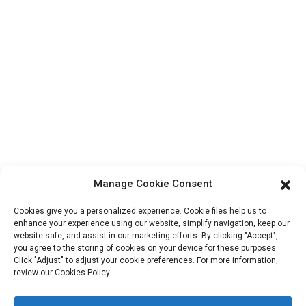
À propos de nous
Informations De Contact
Bloc B-29, Parc d'innovation VanYang Crowd, n° 1, rue
ShuangYang, ville de YangQiao, district de BoLuo, ville de
HuiZhou, 516157, Chine
fannie@hzdlpack.com
+86 13410678885
Bulletins D'information
Manage Cookie Consent
Saisissez votre adresse e-mail et nous vous enverrons les dernières
Cookies give you a personalized experience. Cookie files help us to
informations sur nos offres.
enhance your experience using our website, simplify navigation, keep our
website safe, and assist in our marketing efforts. By clicking "Accept",
you agree to the storing of cookies on your device for these purposes.
Click "Adjust" to adjust your cookie preferences. For more information,
Contactez-Nous
review our Cookies Policy.