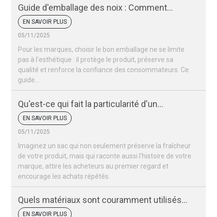
Guide d'emballage des noix : Comment
conserver la fraîcheur et l'attrait de vos noix
EN SAVOIR PLUS
05/11/2025
Pour les marques, choisir le bon emballage ne se limite
pas à l'esthétique : il protège le produit, préserve sa
qualité et renforce la confiance des consommateurs. Ce
guide…
Qu'est-ce qui fait la particularité d'un
emballage de noix ?
EN SAVOIR PLUS
05/11/2025
Imaginez un sac qui non seulement préserve la fraîcheur
de votre produit, mais qui raconte aussi l'histoire de votre
marque, attire les acheteurs au premier regard et
encourage les achats répétés.
Quels matériaux sont couramment utilisés
pour les sacs d'emballage de noix ?
EN SAVOIR PLUS