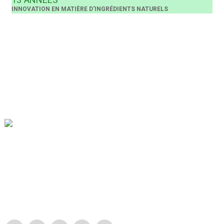
INNOVATION EN MATIÈRE D'INGRÉDIENTS NATURELS
Notre mission est d'être la meilleure entreprise de commerce
extérieur dans le secteur de l'emballage. Nos valeurs
d'entreprise sont la proactivité, l'unité et l'entraide, ainsi que la
responsabilité dans la mise en œuvre de la lutte pour le progrès.